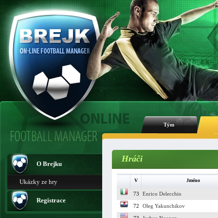
Tým
Hráči
O Brejku
V
Jméno
Ukázky ze hry
73
Enrico Delecchio
Registrace
72
Oleg Yakunchikov