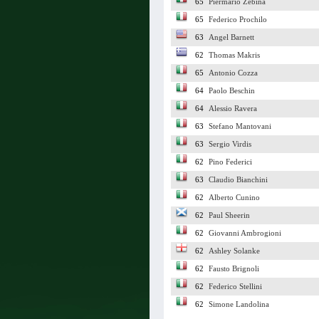
65
Piermario Zebina
65
Federico Prochilo
63
Angel Barnett
62
Thomas Makris
65
Antonio Cozza
64
Paolo Beschin
64
Alessio Ravera
63
Stefano Mantovani
63
Sergio Virdis
62
Pino Federici
63
Claudio Bianchini
62
Alberto Cunino
62
Paul Sheerin
62
Giovanni Ambrogioni
62
Ashley Solanke
62
Fausto Brignoli
62
Federico Stellini
62
Simone Landolina