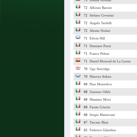
73
Joshua Noonan
72
Alfonso Barone
72
Stefano Cevenini
72
Angelo Tardelli
72
Alessio Nodari
71
Edwin Hill
71
Damiano Pozzi
71
Franco Peluso
71
Daniel Monreal de La Cuesta
70
Ugo Sturridge
70
Maurice Aitken
69
Pino Montolivo
68
Gennaro Oddo
68
Massimo Moro
68
Fausto Criscito
68
Sergio Mantovani
67
Tarcisio Blasi
65
Federico Gilardino