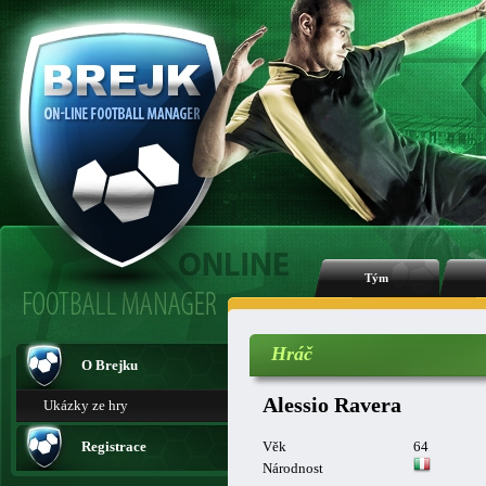
Tým
Hráč
O Brejku
Alessio Ravera
Ukázky ze hry
Registrace
Věk
64
Národnost