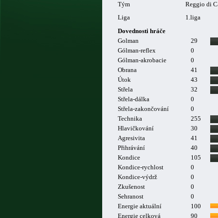
Tým
Reggio di C
Liga
1.liga
Dovednosti hráče
Golman
29
Gólman-reflex
0
Gólman-akrobacie
0
Obrana
41
Útok
43
Střela
32
Střela-dálka
0
Střela-zakončování
0
Technika
255
Hlavičkování
30
Agresivita
41
Přihrávání
40
Kondice
105
Kondice-rychlost
0
Kondice-výdrž
0
Zkušenost
0
Sehranost
0
Energie aktuální
100
Energie celková
90