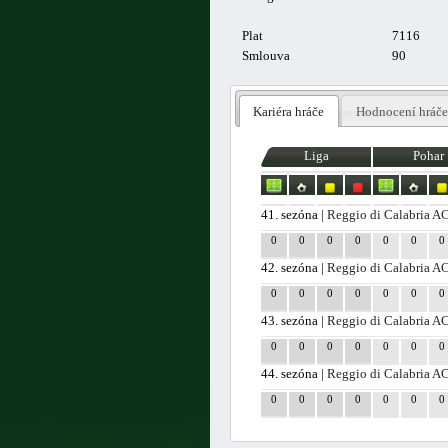
Plat
7116
Smlouva
90
Kariéra hráče
Hodnocení hráče
Liga
Pohar
41. sezóna |
Reggio di Calabria A
0
0
0
0
0
0
0
42. sezóna |
Reggio di Calabria A
0
0
0
0
0
0
0
43. sezóna |
Reggio di Calabria A
0
0
0
0
0
0
0
44. sezóna |
Reggio di Calabria A
0
0
0
0
0
0
0