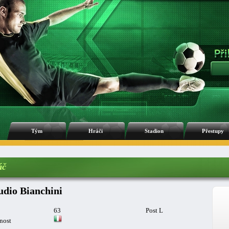
Tým
Hráči
Stadion
Přestupy
áč
udio Bianchini
63
Post L
nost