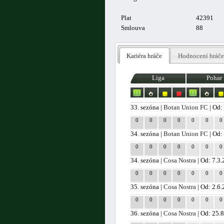
Plat
42391
Smlouva
88
Kariéra hráče
Hodnocení hráče
Liga
Pohar
33. sezóna |
Botan Union FC
| Od:
0
0
0
0
0
0
0
34. sezóna |
Botan Union FC
| Od:
0
0
0
0
0
0
0
34. sezóna |
Cosa Nostra
| Od: 7.3.
0
0
0
0
0
0
0
35. sezóna |
Cosa Nostra
| Od: 2.6
0
0
0
0
0
0
0
36. sezóna |
Cosa Nostra
| Od: 25.