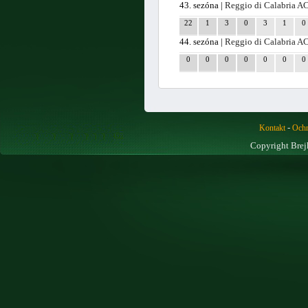
43. sezóna |
Reggio di Calabria A
22
1
3
0
3
1
0
44. sezóna |
Reggio di Calabria A
0
0
0
0
0
0
0
-
Kontakt
Ochr
Copyright Brej