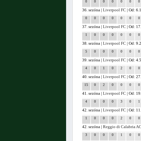
0
0
0
0
0
0
0
36. sezóna |
Liverpool FC
| Od: 6.
0
0
0
0
0
0
0
37. sezóna |
Liverpool FC
| Od: 17
1
0
0
0
0
0
0
38. sezóna |
Liverpool FC
| Od: 9.
5
0
0
0
0
0
0
39. sezóna |
Liverpool FC
| Od: 4.
4
0
1
0
2
0
0
40. sezóna |
Liverpool FC
| Od: 27
15
0
2
0
0
0
0
41. sezóna |
Liverpool FC
| Od: 19
4
0
0
0
3
0
1
42. sezóna |
Liverpool FC
| Od: 11
1
0
0
0
2
0
0
42. sezóna |
Reggio di Calabria A
3
0
0
0
1
0
0