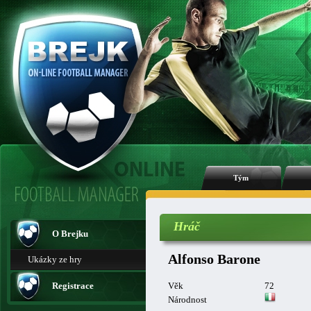
Tým
Hráč
O Brejku
Alfonso Barone
Ukázky ze hry
Registrace
Věk
72
Národnost