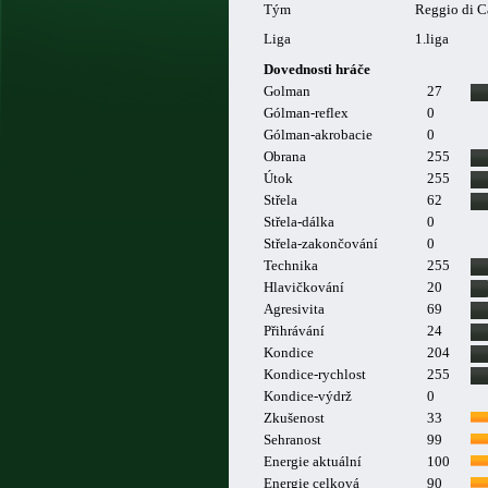
Tým
Reggio di C
Liga
1.liga
Dovednosti hráče
Golman
27
Gólman-reflex
0
Gólman-akrobacie
0
Obrana
255
Útok
255
Střela
62
Střela-dálka
0
Střela-zakončování
0
Technika
255
Hlavičkování
20
Agresivita
69
Přihrávání
24
Kondice
204
Kondice-rychlost
255
Kondice-výdrž
0
Zkušenost
33
Sehranost
99
Energie aktuální
100
Energie celková
90