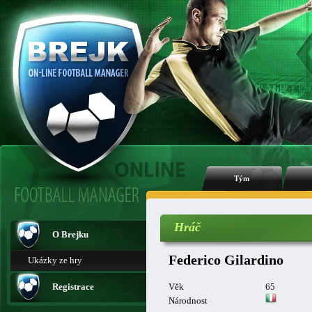
Tým
Hráč
O Brejku
Federico Gilardino
Ukázky ze hry
Registrace
Věk
65
Národnost