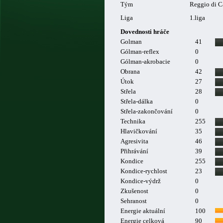
Tým
Reggio di C
Liga
1.liga
Dovednosti hráče
Golman
41
Gólman-reflex
0
Gólman-akrobacie
0
Obrana
42
Útok
27
Střela
28
Střela-dálka
0
Střela-zakončování
0
Technika
255
Hlavičkování
35
Agresivita
46
Přihrávání
39
Kondice
255
Kondice-rychlost
23
Kondice-výdrž
0
Zkušenost
0
Sehranost
0
Energie aktuální
100
Energie celková
90