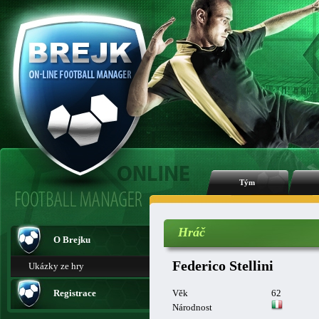
Tým
Hráč
O Brejku
Federico Stellini
Ukázky ze hry
Registrace
Věk
62
Národnost