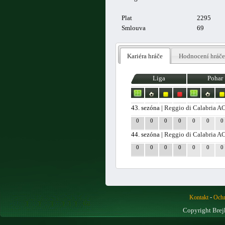
Plat
2295
Smlouva
69
Kariéra hráče
Hodnocení hráče
Liga
Pohar
43. sezóna |
Reggio di Calabria A
0
0
0
0
0
0
0
44. sezóna |
Reggio di Calabria A
0
0
0
0
0
0
0
-
Kontakt
Ochr
Copyright Brej