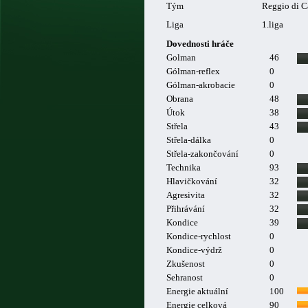
Tým
Reggio di C
Liga
1.liga
Dovednosti hráče
Golman
46
Gólman-reflex
0
Gólman-akrobacie
0
Obrana
48
Útok
38
Střela
43
Střela-dálka
0
Střela-zakončování
0
Technika
93
Hlavičkování
32
Agresivita
32
Přihrávání
32
Kondice
39
Kondice-rychlost
0
Kondice-výdrž
0
Zkušenost
0
Sehranost
0
Energie aktuální
100
Energie celková
90