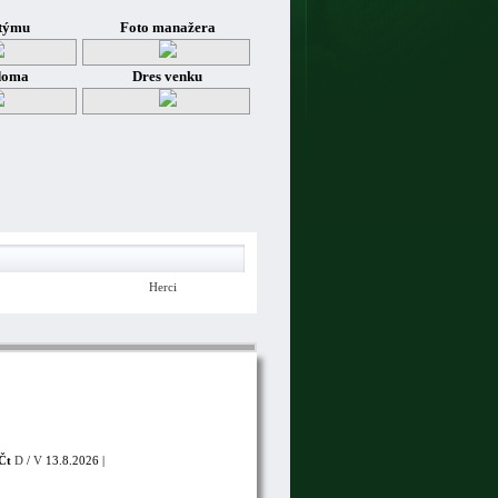
týmu
Foto manažera
doma
Dres venku
Herci
Čt
D
/
V
13.8.2026 |