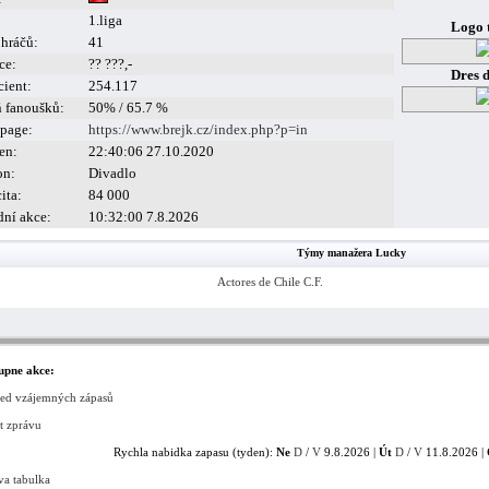
1.liga
Logo 
 hráčů:
41
ce:
?? ???,-
Dres 
cient:
254.117
ň fanoušků:
50% / 65.7 %
page:
https://www.brejk.cz/index.php?p=in
en:
22:40:06 27.10.2020
on:
Divadlo
ita:
84 000
dní akce:
10:32:00 7.8.2026
Týmy manažera Lucky
Actores de Chile C.F.
upne akce:
led vzájemných zápasů
t zprávu
Rychla nabidka zapasu (tyden):
Ne
D
/
V
9.8.2026 |
Út
D
/
V
11.8.2026 |
va tabulka