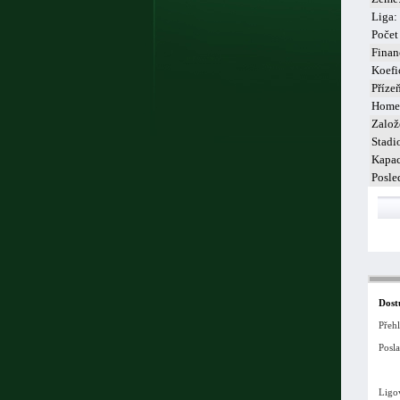
Liga:
Počet
Finan
Koefi
Příze
Home
Založ
Stadi
Kapac
Posle
Dost
Přeh
Posla
Ligo