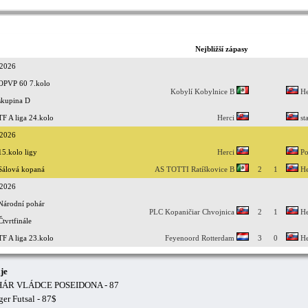
Nejbližší zápasy
.2026
OPVP 60 7.kolo
Kobylí Kobylnice B
He
skupina D
TF A liga 24.kolo
Herci
st
.2026
15.kolo ligy
Herci
Po
Sálová kopaná
AS TOTTI Ratíškovice B
2
1
He
.2026
Národní pohár
PLC Kopaničiar Chvojnica
2
1
He
Čtvrtfinále
TF A liga 23.kolo
Feyenoord Rotterdam
3
0
He
je
HÁR VLÁDCE POSEIDONA - 87
er Futsal - 87$