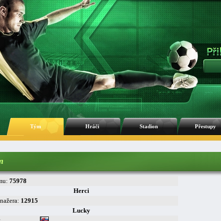
Tým
Hráči
Stadion
Přestupy
m
mu:
75978
Herci
nažera:
12915
Lucky
: