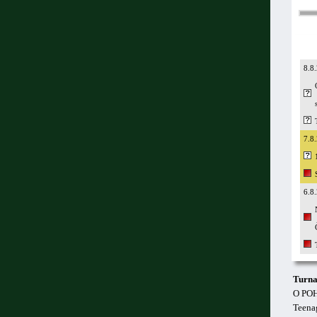
8.8
7.8
6.8
Turna
O PO
Teenag