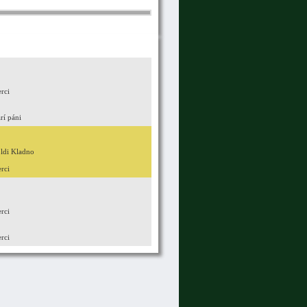
rci
arí páni
ldi Kladno
rci
rci
rci