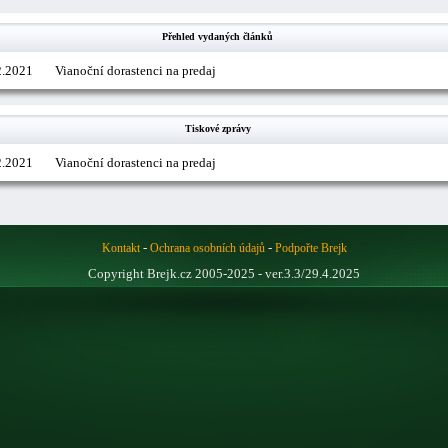
Přehled vydaných článků
2.2021
Vianoční dorastenci na predaj
Tiskové zprávy
2.2021
Vianoční dorastenci na predaj
-
-
Kontakt
Ochrana osobních údajů
Podpořte Brejk
Copyright Brejk.cz 2005-2025 - ver.3.3/29.4.2025