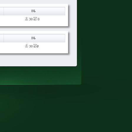
[
1
]
,
30
0
[
1
]
,
30
0