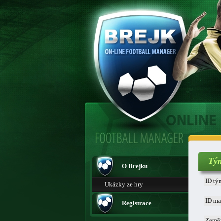
Tý
O Brejku
ID tý
Ukázky ze hry
ID ma
Registrace
Země