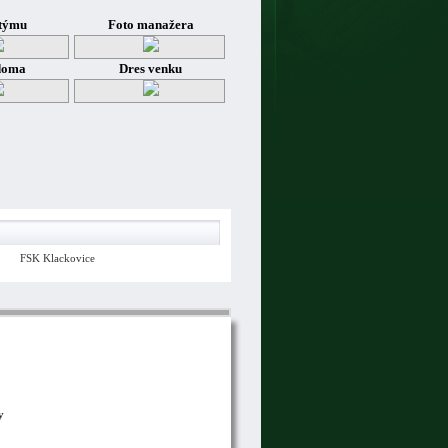
týmu
Foto manažera
doma
Dres venku
FSK Klackovice
y