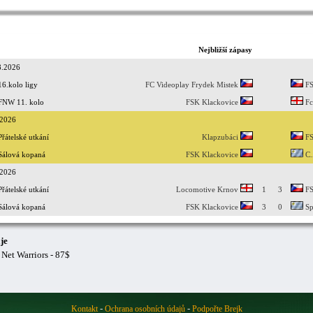
Nejbližší zápasy
8.2026
16.kolo ligy
FC Videoplay Frydek Mistek
FS
FNW 11. kolo
FSK Klackovice
Fc
.2026
Přátelské utkání
Klapzubáci
FS
Sálová kopaná
FSK Klackovice
C.
.2026
Přátelské utkání
Locomotive Krnov
1
3
FS
Sálová kopaná
FSK Klackovice
3
0
Sp
je
 Net Warriors - 87$
-
-
Kontakt
Ochrana osobních údajů
Podpořte Brejk