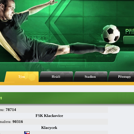
Tým
Hráči
Stadion
Přestupy
m
mu:
78714
FSK Klackovice
nažera:
90316
Klacycek
: