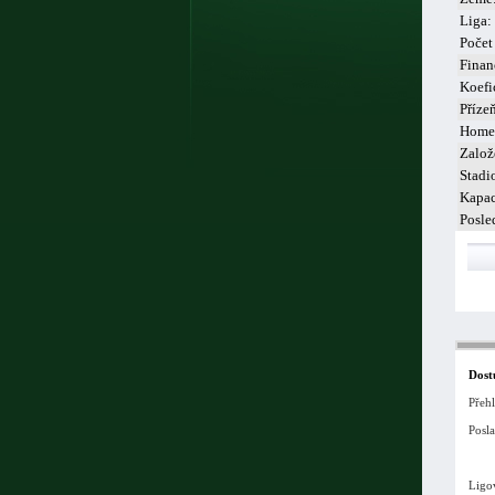
Liga:
Počet
Finan
Koefi
Příze
Home
Založ
Stadi
Kapac
Posle
Dost
Přeh
Posla
Ligo