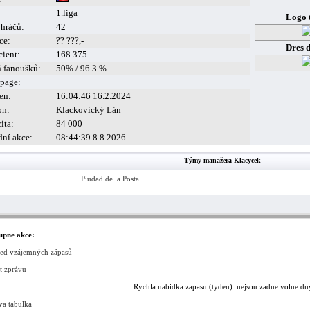
1.liga
Logo 
 hráčů:
42
ce:
?? ???,-
Dres 
cient:
168.375
ň fanoušků:
50% / 96.3 %
page:
en:
16:04:46 16.2.2024
on:
Klackovický Lán
ita:
84 000
dní akce:
08:44:39 8.8.2026
Týmy manažera Klacycek
Piudad de la Posta
upne akce:
led vzájemných zápasů
t zprávu
Rychla nabidka zapasu (tyden): nejsou zadne volne dn
va tabulka