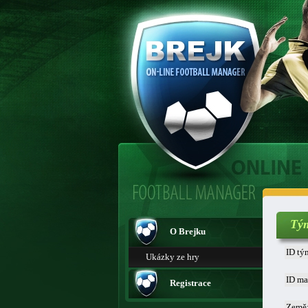
Tý
O Brejku
ID tý
Ukázky ze hry
ID ma
Registrace
Země