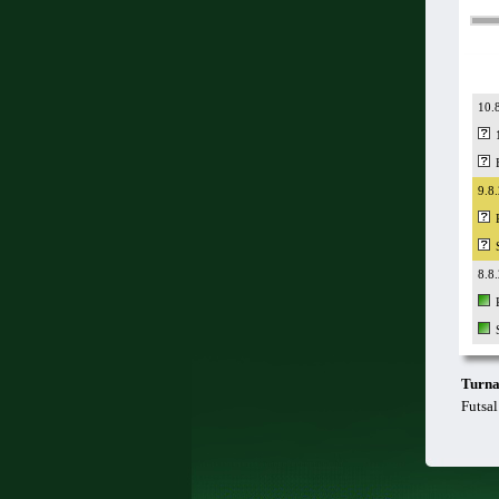
10.
9.8
8.8
Turna
Futsal