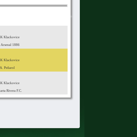
K Klackovice
 Arsenal 1886
K Klackovice
A. Peňarol
K Klackovice
arta Rivera F.C.