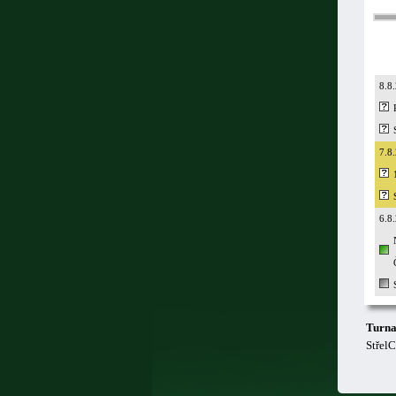
8.8
7.8
6.8
Turna
Střel