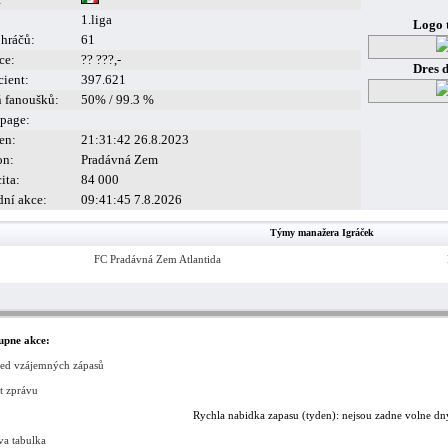
1.liga
Logo 
 hráčů:
61
ce:
?? ???,-
Dres 
cient:
397.621
ň fanoušků:
50% / 99.3 %
page:
en:
21:31:42 26.8.2023
on:
Pradávná Zem
ita:
84 000
dní akce:
09:41:45 7.8.2026
Týmy manažera Igráček
FC Pradávná Zem Atlantida
upne akce:
led vzájemných zápasů
t zprávu
Rychla nabidka zapasu (tyden): nejsou zadne volne dn
va tabulka