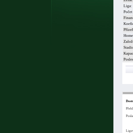
Liga:
Počet
Finan
Koefi
Příze
Home
Založ
Stadi
Kapac
Posle
Dost
Přeh
Posla
Ligo