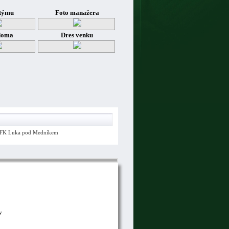
týmu
Foto manažera
doma
Dres venku
FK Luka pod Medníkem
y