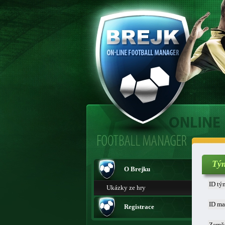
Tý
O Brejku
ID tý
Ukázky ze hry
ID ma
Registrace
Země