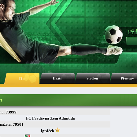
Tým
Hráči
Stadion
Přestupy
m
mu:
73999
FC Pradávná Zem Atlantida
nažera:
79501
Igráček
: