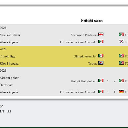
Nejbližší zápasy
.2026
Přátelské utkání
Sherwood Predators
FC
Sálová kopaná
FC Pradávná Zem Atlantid...
To
.2026
15.kolo ligy
Olimpia Asuncion
FC
Sálová kopaná
Toyota
FC
.2026
Národní pohár
Kobylí Kobylnice B
1
2
FC
Čtvrtfinále
Sálová kopaná
FC Pradávná Zem Atlantid...
1
1
FC
je
CUP - 88