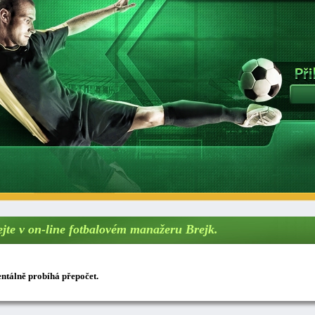
ejte v on-line fotbalovém manažeru Brejk.
tálně probíhá přepočet.