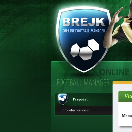
Vít
Přepočet
probíhá přepočet...
Momen