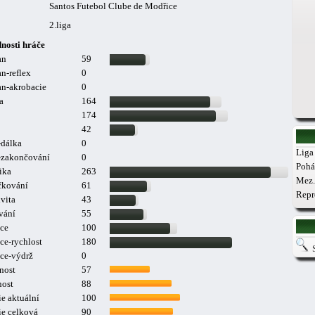
Santos Futebol Clube de Modřice
2.liga
nosti hráče
an
59
n-reflex
0
n-akrobacie
0
a
164
174
42
-dálka
0
Liga 
a-zakončování
0
Pohá
ika
263
Mez.
čkování
61
Repr
vita
43
vání
55
ce
100
ce-rychlost
180
ce-výdrž
0
nost
57
nost
88
e aktuální
100
ie celková
90