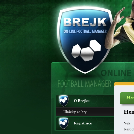
Hr
O Brejku
Hen
Ukázky ze hry
Registrace
Věk
Národ