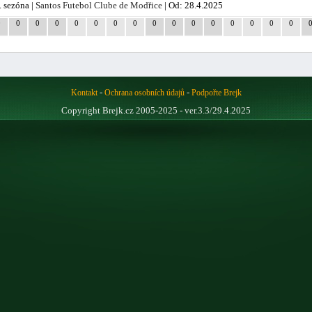
. sezóna |
Santos Futebol Clube de Modřice
| Od: 28.4.2025
0
0
0
0
0
0
0
0
0
0
0
0
0
0
0
0
-
-
Kontakt
Ochrana osobních údajů
Podpořte Brejk
Copyright Brejk.cz 2005-2025 - ver.3.3/29.4.2025