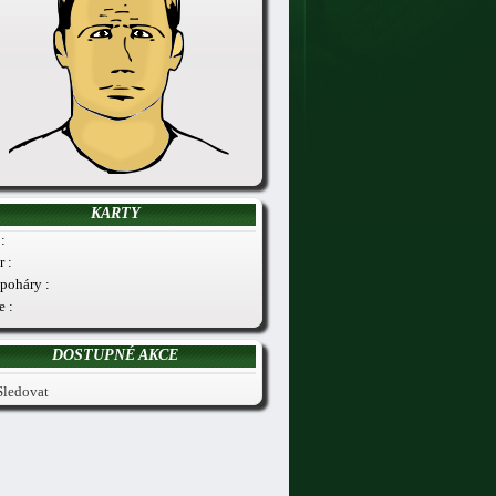
KARTY
:
r :
poháry :
e :
DOSTUPNÉ AKCE
Sledovat