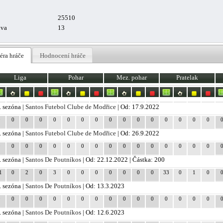
25510
uva
13
éra hráče
Hodnocení hráče
Liga
Pohar
Mez. pohar
Pratelak
. sezóna |
Santos Futebol Clube de Modřice
| Od: 17.9.2022
0
0
0
0
0
0
0
0
0
0
0
0
0
0
0
0
. sezóna |
Santos Futebol Clube de Modřice
| Od: 26.9.2022
0
0
0
0
0
0
0
0
0
0
0
0
0
0
0
0
. sezóna |
Santos De Poutníkos
| Od: 22.12.2022 | Částka: 200
1
0
2
0
3
0
0
0
0
0
0
0
33
0
1
0
. sezóna |
Santos De Poutníkos
| Od: 13.3.2023
0
0
0
0
0
0
0
0
0
0
0
0
0
0
0
0
. sezóna |
Santos De Poutníkos
| Od: 12.6.2023