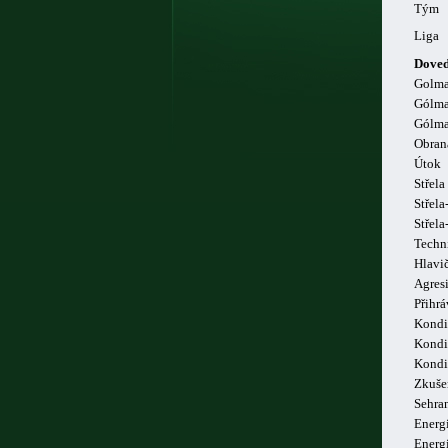
Tým
Liga
Doved
Golm
Gólma
Gólma
Obran
Útok
Střela
Střela
Střel
Techn
Hlavi
Agresi
Přihrá
Kondi
Kondi
Kondi
Zkuše
Sehra
Energi
Energ