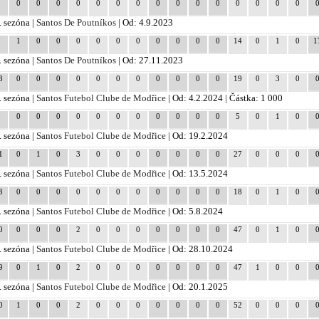
1
0
0
0
0
0
0
0
0
0
0
0
0
0
0
0
. sezóna |
Santos De Poutníkos
| Od: 4.9.2023
7
1
0
0
0
0
0
0
0
0
0
0
14
0
1
0
1
. sezóna |
Santos De Poutníkos
| Od: 27.11.2023
3
0
0
0
0
0
0
0
0
0
0
0
19
0
3
0
. sezóna |
Santos Futebol Clube de Modřice
| Od: 4.2.2024 | Částka: 1 000
3
0
0
0
0
0
0
0
0
0
0
0
5
0
1
0
. sezóna |
Santos Futebol Clube de Modřice
| Od: 19.2.2024
1
0
1
0
3
0
0
0
0
0
0
0
27
0
0
0
. sezóna |
Santos Futebol Clube de Modřice
| Od: 13.5.2024
3
0
0
0
0
0
0
0
0
0
0
0
18
0
1
0
. sezóna |
Santos Futebol Clube de Modřice
| Od: 5.8.2024
0
0
0
0
2
0
0
0
0
0
0
0
47
0
1
0
. sezóna |
Santos Futebol Clube de Modřice
| Od: 28.10.2024
9
0
1
0
2
0
0
0
0
0
0
0
47
1
0
0
. sezóna |
Santos Futebol Clube de Modřice
| Od: 20.1.2025
0
1
0
0
2
0
0
0
0
0
0
0
52
0
0
0