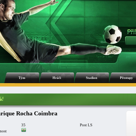
Tým
Hráči
Stadion
Přestupy
áč
rique Rocha Coimbra
35
Post LS
nost