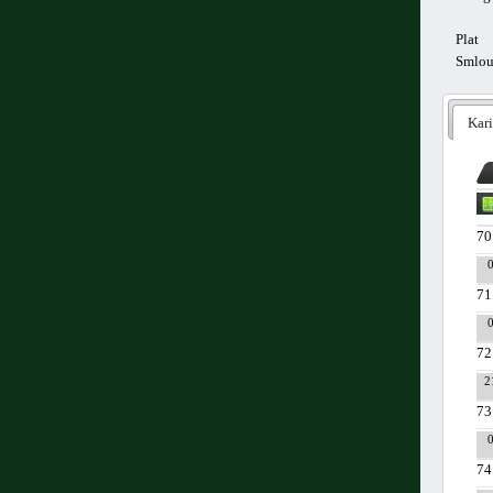
Plat
Smlo
Kari
70
71
72
2
73
74