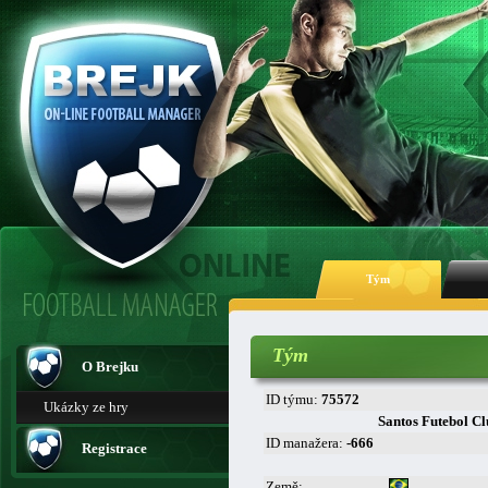
Tým
Tým
O Brejku
ID týmu:
75572
Ukázky ze hry
Santos Futebol C
ID manažera:
-666
Registrace
Země: