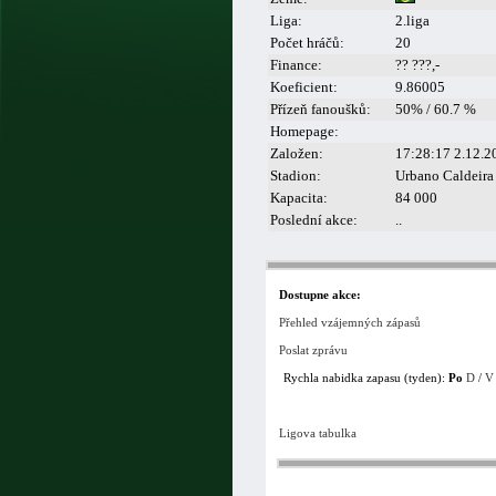
Liga:
2.liga
Počet hráčů:
20
Finance:
?? ???,-
Koeficient:
9.86005
Přízeň fanoušků:
50% / 60.7 %
Homepage:
Založen:
17:28:17 2.12.2
Stadion:
Urbano Caldeira
Kapacita:
84 000
Poslední akce:
..
Dostupne akce:
Přehled vzájemných zápasů
Poslat zprávu
Rychla nabidka zapasu (tyden):
Po
D
/
V
Ligova tabulka