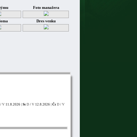
týmu
Foto manažera
doma
Dres venku
/
V
11.8.2026 |
St
D
/
V
12.8.2026 |
Čt
D
/
V