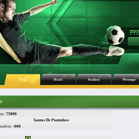
Tým
Hráči
Stadion
Přestupy
m
mu:
75800
Santos De Poutníkos
nažera:
-666
: