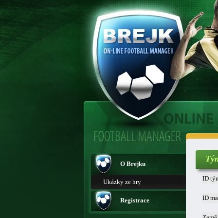
Tý
O Brejku
ID tý
Ukázky ze hry
ID ma
Registrace
Země