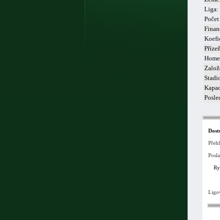
Liga:
Počet
Finan
Koefi
Příze
Home
Založ
Stadi
Kapac
Posle
Dost
Přeh
Posla
Ry
Ligo