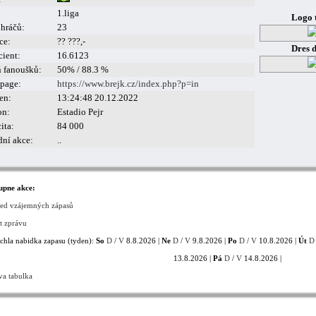
1.liga
Logo 
 hráčů:
23
ce:
?? ???,-
Dres 
cient:
16.6123
ň fanoušků:
50% / 88.3 %
page:
https://www.brejk.cz/index.php?p=in
en:
13:24:48 20.12.2022
on:
Estadio Pejr
ita:
84 000
dní akce:
..
upne akce:
led vzájemných zápasů
t zprávu
chla nabidka zapasu (tyden):
So
D
/
V
8.8.2026 |
Ne
D
/
V
9.8.2026 |
Po
D
/
V
10.8.2026 |
Út
D
13.8.2026 |
Pá
D
/
V
14.8.2026 |
va tabulka