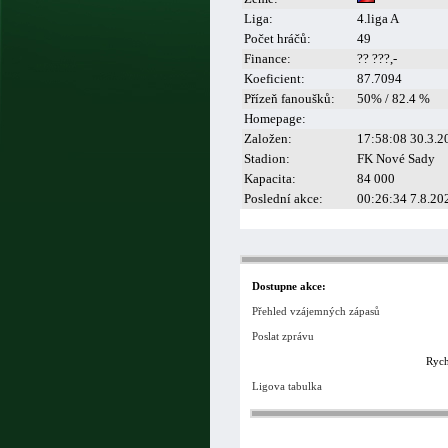
Liga:
4.liga A
Počet hráčů:
49
Finance:
?? ???,-
Koeficient:
87.7094
Přízeň fanoušků:
50% / 82.4 %
Homepage:
Založen:
17:58:08 30.3.2
Stadion:
FK Nové Sady
Kapacita:
84 000
Poslední akce:
00:26:34 7.8.20
Dostupne akce:
Přehled vzájemných zápasů
Poslat zprávu
Rych
Ligova tabulka