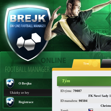
Tým
Tým
O Brejku
ID týmu:
79087
Ukázky ze hry
FK Nové Sady 
ID manažera:
90504
Registrace
Christ
Země: