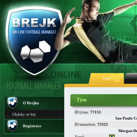
Tým
Tým
O Brejku
ID týmu:
77153
Ukázky ze hry
Sao Paulo C
ID manažera:
75325
Registrace
Morgan D
Země: