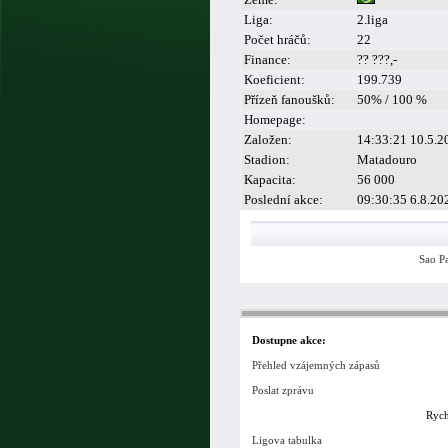
Liga:
2.liga
Počet hráčů:
22
Finance:
?? ???,-
Koeficient:
199.739
Přízeň fanoušků:
50% / 100 %
Homepage:
Založen:
14:33:21 10.5.2
Stadion:
Matadouro
Kapacita:
56 000
Poslední akce:
09:30:35 6.8.20
Sao P
Dostupne akce:
Přehled vzájemných zápasů
Poslat zprávu
Rych
Ligova tabulka