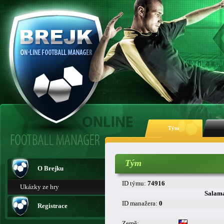
Tým
Tým
O Brejku
ID týmu:
74916
Ukázky ze hry
Salam
ID manažera:
0
Registrace
Země: