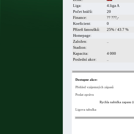
Liga:
4.liga A
Počet hráčů:
20
Finance:
?? ???,-
Koeficient:
0
Přízeň fanoušků:
25% / 43.7 %
Homepage:
Založen:
..
Stadion:
Kapacita:
4 000
Poslední akce:
..
Dostupne akce:
Přehled vzájemných zápasů
Poslat zprávu
Rychla nabidka zapasu (
Ligova tabulka