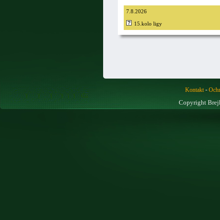
7.8.2026
15.kolo ligy
-
Kontakt
Ochr
Copyright Brej