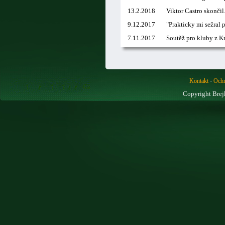
13.2.2018
Viktor Castro skončil
9.12.2017
"Prakticky mi sežral 
7.11.2017
Soutěž pro kluby z K
-
Kontakt
Ochr
Copyright Brej