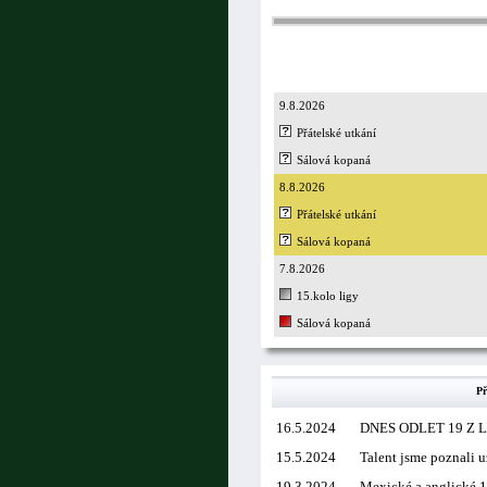
9.8.2026
Přátelské utkání
Sálová kopaná
8.8.2026
Přátelské utkání
Sálová kopaná
7.8.2026
15.kolo ligy
Sálová kopaná
Př
16.5.2024
DNES ODLET 19 Z 
15.5.2024
Talent jsme poznali u
19.3.2024
Mexické a anglické 1