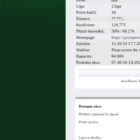
Liga:
2.liga
Počet hráčů:
30
Finance:
?? ???,-
Koeficient:
126.773
Přízeň fanoušků:
50% / 60.2 %
Homepage:
https://pizzapres
Založen:
11:26:53 17.7.2
Stadion:
Pizza across the 
Kapacita:
84 000
Poslední akce:
07:40:16 3.8.20
AeroPuerto 
Dostupne akce:
Přehled vzájemných zápasů
Poslat zprávu
Ligova tabulka