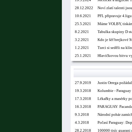
28.12.2022
Noví zlatí talenti jso
10.6.2021
PFL připravuje 4.ligu
25.5.2021
Máme VOLBY, tiskárn
8.2.2021
Tabulka skupiny D stá
3.2.2021
Kdo je šéf brejkové
1.2.2021
Turci si seděli na kl
25.1.2021
Hlavičkovou bitvu v
27.9.2019
Justin Orrega požádal
19.3.2018
Kolumbie - Paraguay 2
17.3.2018
Lékařky a masérky po
16.3.2018
PARAGUAY: Pacanda p
9.3.2018
Národní pohár zamích
4.3.2018
Počasí Paraguay: Dop
28.2.2018
100000 tisíc guarani 