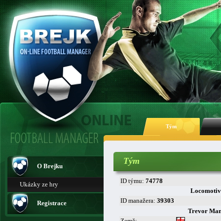
Tým
Tým
O Brejku
ID týmu:
74778
Ukázky ze hry
Locomotiv
ID manažera:
39303
Registrace
Trevor Man
Země: