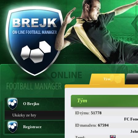
Tým
Tým
O Brejku
ID týmu:
51778
Ukázky ze hry
FC Fon
ID manažera:
67594
Registrace
Joh
Země: