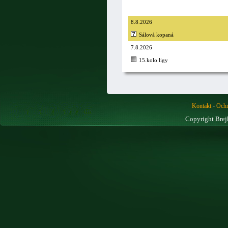
8.8.2026
Sálová kopaná
7.8.2026
15.kolo ligy
-
Kontakt
Ochr
Copyright Brej