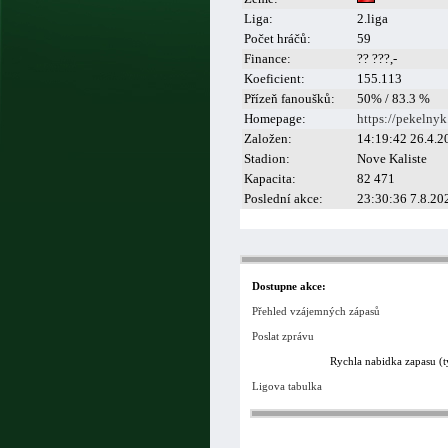
Liga:
2.liga
Počet hráčů:
59
Finance:
?? ???,-
Koeficient:
155.113
Přízeň fanoušků:
50% / 83.3 %
Homepage:
https://pekelny
Založen:
14:19:42 26.4.2
Stadion:
Nove Kaliste
Kapacita:
82 471
Poslední akce:
23:30:36 7.8.20
Dostupne akce:
Přehled vzájemných zápasů
Poslat zprávu
Rychla nabidka zapasu (
Ligova tabulka