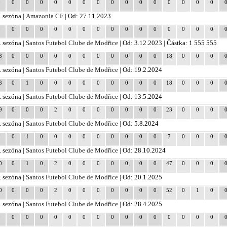
0
0
0
0
0
0
0
0
0
0
0
0
0
0
0
0
. sezóna |
Amazonia CF
| Od: 27.11.2023
0
0
0
0
0
0
0
0
0
0
0
0
0
0
0
0
. sezóna |
Santos Futebol Clube de Modřice
| Od: 3.12.2023 | Částka: 1 555 555
3
0
0
0
0
0
0
0
0
0
0
0
18
0
0
0
. sezóna |
Santos Futebol Clube de Modřice
| Od: 19.2.2024
3
0
1
0
0
0
0
0
0
0
0
0
18
0
0
0
. sezóna |
Santos Futebol Clube de Modřice
| Od: 13.5.2024
9
0
0
0
2
0
0
0
0
0
0
0
23
0
0
0
. sezóna |
Santos Futebol Clube de Modřice
| Od: 5.8.2024
7
0
1
0
0
0
0
0
0
0
0
0
7
0
0
0
. sezóna |
Santos Futebol Clube de Modřice
| Od: 28.10.2024
0
0
1
0
2
0
0
0
0
0
0
0
47
0
0
0
. sezóna |
Santos Futebol Clube de Modřice
| Od: 20.1.2025
0
0
0
0
2
0
0
0
0
0
0
0
52
0
1
0
. sezóna |
Santos Futebol Clube de Modřice
| Od: 28.4.2025
0
0
0
0
0
0
0
0
0
0
0
0
0
0
0
0