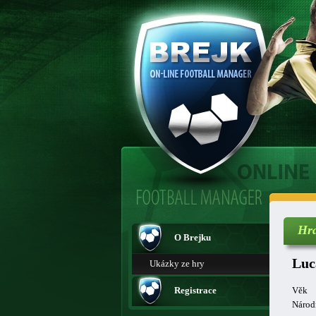
Hr
O Brejku
Luc
Ukázky ze hry
Registrace
Věk
Národ