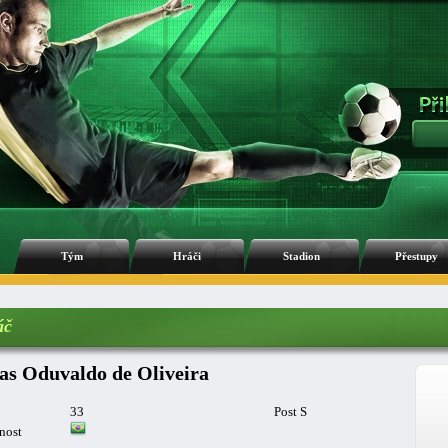
Tým
Hráči
Stadion
Přestupy
áč
as Oduvaldo de Oliveira
33
Post S
nost