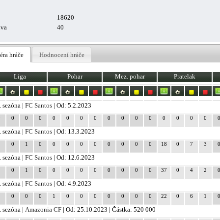
18620
uva
40
éra hráče
Hodnocení hráče
Liga
Pohar
Mez. pohar
Pratelak
. sezóna |
FC Santos
| Od: 5.2.2023
0
0
0
0
0
0
0
0
0
0
0
0
0
0
0
0
. sezóna |
FC Santos
| Od: 13.3.2023
2
0
1
0
0
0
0
0
0
0
0
0
18
0
7
3
. sezóna |
FC Santos
| Od: 12.6.2023
2
0
1
0
0
0
0
0
0
0
0
0
37
0
4
2
. sezóna |
FC Santos
| Od: 4.9.2023
1
0
0
0
1
0
0
0
0
0
0
0
22
0
6
1
. sezóna |
Amazonia CF
| Od: 25.10.2023 | Částka: 520 000