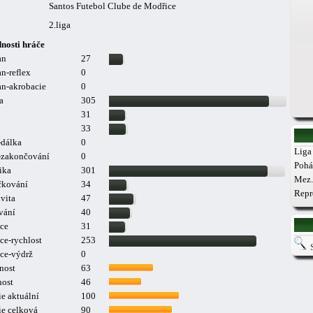
Santos Futebol Clube de Modřice
2.liga
nosti hráče
an
27
n-reflex
0
n-akrobacie
0
a
305
31
33
-dálka
0
Liga 
a-zakončování
0
Pohá
ika
301
Mez.
čkování
34
Repr
vita
47
vání
40
ce
31
ce-rychlost
253
ce-výdrž
0
nost
63
nost
46
e aktuální
100
ie celková
90