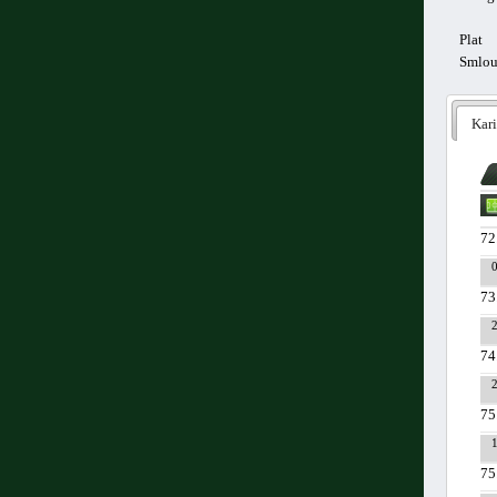
Plat
Smlo
Kari
72
73
74
75
75