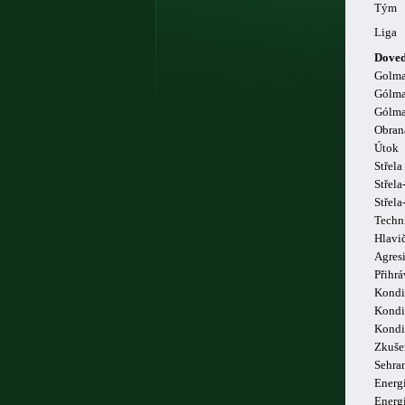
Tým
Liga
Doved
Golm
Gólma
Gólma
Obran
Útok
Střela
Střela
Střel
Techn
Hlavi
Agresi
Přihrá
Kondi
Kondi
Kondi
Zkuše
Sehra
Energi
Energ