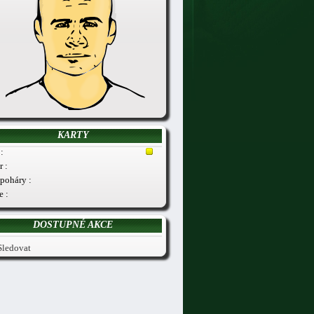
KARTY
:
r :
poháry :
e :
DOSTUPNÉ AKCE
Sledovat