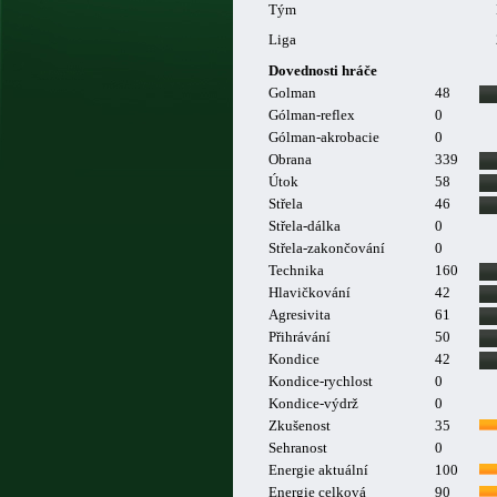
Tým
Liga
Dovednosti hráče
Golman
48
Gólman-reflex
0
Gólman-akrobacie
0
Obrana
339
Útok
58
Střela
46
Střela-dálka
0
Střela-zakončování
0
Technika
160
Hlavičkování
42
Agresivita
61
Přihrávání
50
Kondice
42
Kondice-rychlost
0
Kondice-výdrž
0
Zkušenost
35
Sehranost
0
Energie aktuální
100
Energie celková
90