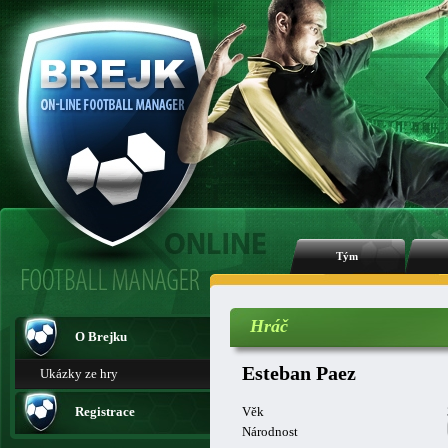
Tým
Hráč
O Brejku
Esteban Paez
Ukázky ze hry
Registrace
Věk
Národnost