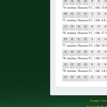
0
0
0
0
0
0
0
74. sezóna |
Banana F.C.
| Od: 15.6
16
0
1
0
3
0
0
75. sezóna |
Banana F.C.
| Od: 4.9
3
0
0
0
0
0
0
76. sezóna |
Banana F.C.
| Od: 27.
15
0
1
0
3
0
0
77. sezóna |
Banana F.C.
| Od: 19.
0
0
0
0
0
0
0
78. sezóna |
Banana F.C.
| Od: 13.
0
0
0
0
0
0
0
79. sezóna |
Banana F.C.
| Od: 5.8
0
0
0
0
0
0
0
-
Kontakt
Ochr
Copyright Brej