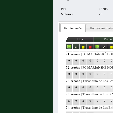
Plat
15205
Smlouva
28
Kariéra hráče
Hodnocení hráče
Liga
Pohar
71. sezóna |
FC.MARIÁNSKÉ HO
0
0
0
0
0
0
0
72. sezóna |
FC.MARIÁNSKÉ HO
0
0
0
0
0
0
0
72. sezóna |
Trasandino de Los Br
0
0
0
0
0
0
0
73. sezóna |
Trasandino de Los Br
17
0
2
0
0
0
0
74. sezóna |
Trasandino de Los Br