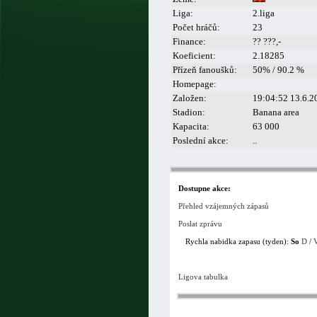
Liga:
2.liga
Počet hráčů:
23
Finance:
?? ???,-
Koeficient:
2.18285
Přízeň fanoušků:
50% / 90.2 %
Homepage:
Založen:
19:04:52 13.6.2
Stadion:
Banana area
Kapacita:
63 000
Poslední akce:
..
Dostupne akce:
Přehled vzájemných zápasů
Poslat zprávu
Rychla nabidka zapasu (tyden):
So
D
/
Ligova tabulka