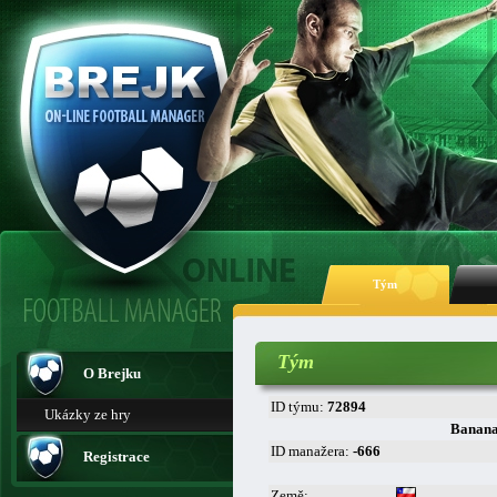
Tým
Tým
O Brejku
ID týmu:
72894
Ukázky ze hry
Banana
ID manažera:
-666
Registrace
Země: