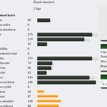
Šinnik Jaroslavl
1.liga
nosti hráče
an
60
n-reflex
0
n-akrobacie
0
a
255
219
45
-dálka
0
Liga 
a-zakončování
0
Pohá
ika
255
Mez.
čkování
70
Repr
vita
66
vání
43
ce
243
ce-rychlost
246
ce-výdrž
0
nost
28
nost
87
e aktuální
100
ie celková
90