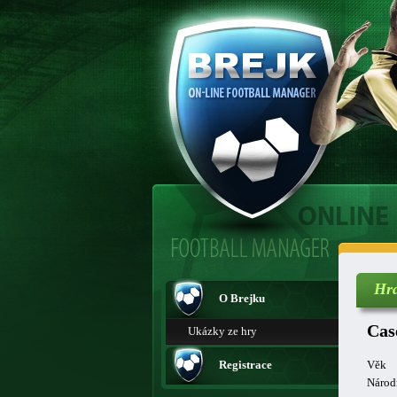
Hr
O Brejku
Cas
Ukázky ze hry
Registrace
Věk
Národ