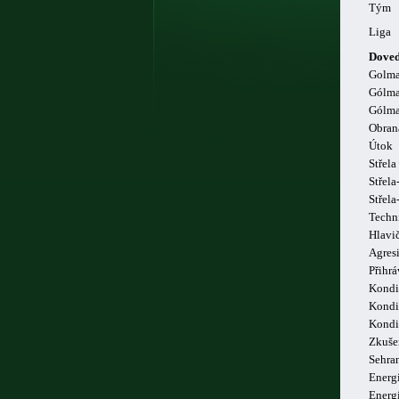
Tým
Liga
Doved
Golm
Gólma
Gólma
Obran
Útok
Střela
Střela
Střel
Techn
Hlavi
Agresi
Přihrá
Kondi
Kondi
Kondi
Zkuše
Sehra
Energi
Energ