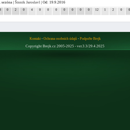
. sezóna |
Šinnik Jaroslavl
| Od: 19.9.2016
8
0
2
0
4
0
0
0
0
0
0
0
12
1
2
0
-
-
Kontakt
Ochrana osobních údajů
Podpořte Brejk
Copyright Brejk.cz 2005-2025 - ver.3.3/29.4.2025