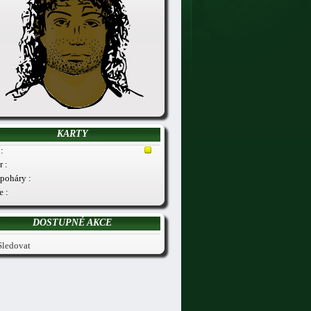
KARTY
:
r :
poháry :
e :
DOSTUPNÉ AKCE
Sledovat