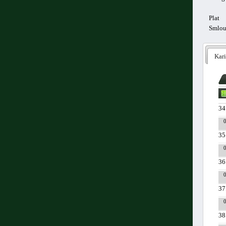
Plat
Smlo
Kari
34
35
36
37
38