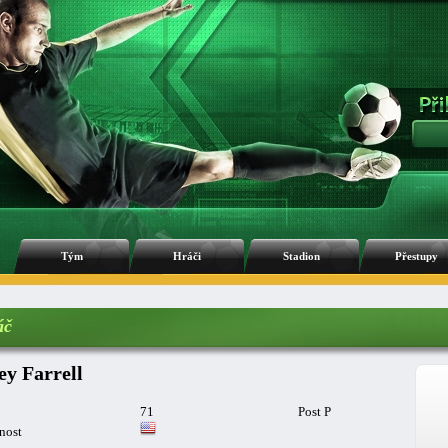
Tým
Hráči
Stadion
Přestupy
áč
ey Farrell
71
Post P
nost