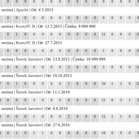
0
0
0
0
0
0
0
0
0
0
0
0
0
0
0
0
. sezóna |
Apache
| Od: 4.5.2015
0
0
0
0
0
0
0
0
0
0
0
0
0
0
0
0
. sezóna |
KoutyFC B
| Od: 12.5.2015 | Částka: 8 000 000
9
0
1
0
0
0
0
0
0
0
0
0
12
0
0
0
1
. sezóna |
KoutyFC B
| Od: 27.7.2015
1
0
0
0
0
0
0
0
0
0
0
0
1
0
0
0
1
. sezóna |
Šinnik Jaroslavl
| Od: 13.9.2015 | Částka: 18 999 999
5
0
0
0
0
0
0
0
2
0
0
0
5
0
0
0
1
. sezóna |
Šinnik Jaroslavl
| Od: 19.10.2015
7
0
1
0
0
0
0
0
1
0
0
0
34
1
2
0
3
. sezóna |
Šinnik Jaroslavl
| Od: 11.1.2016
2
0
0
0
3
0
0
0
6
0
0
0
21
0
3
1
. sezóna |
Šinnik Jaroslavl
| Od: 4.4.2016
1
0
0
0
1
0
0
0
2
0
0
0
12
1
1
0
5
. sezóna |
Šinnik Jaroslavl
| Od: 27.6.2016
0
0
1
0
2
1
0
0
8
0
0
0
16
0
0
0