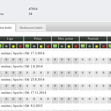
47914
uva
34
éra hráče
Hodnocení hráče
Liga
Pohar
Mez. pohar
Pratelak
. sezóna |
Apache
| Od: 17.3.2014
0
0
0
0
0
0
0
0
0
0
0
0
0
0
0
0
. sezóna |
Apache
| Od: 2.6.2014
0
0
0
0
0
0
0
0
0
0
0
0
0
0
0
0
. sezóna |
Apache
| Od: 25.8.2014
0
0
0
0
0
0
0
0
0
0
0
0
0
0
0
0
. sezóna |
Apache
| Od: 17.11.2014
0
0
0
0
0
0
0
0
0
0
0
0
0
0
0
0
. sezóna |
Apache
| Od: 9.2.2015