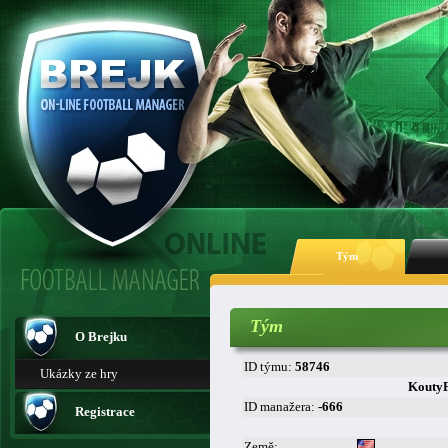
Tým
Tým
O Brejku
ID týmu:
58746
Ukázky ze hry
Kouty
ID manažera:
-666
Registrace
Země: