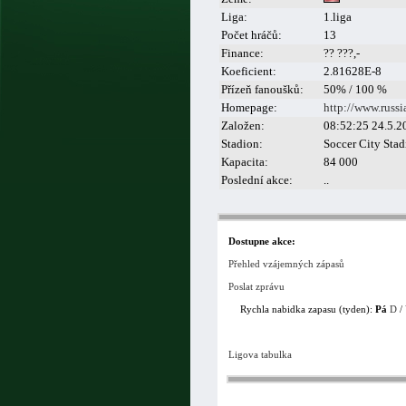
Liga:
1.liga
Počet hráčů:
13
Finance:
?? ???,-
Koeficient:
2.81628E-8
Přízeň fanoušků:
50% / 100 %
Homepage:
http://www.russ
Založen:
08:52:25 24.5.2
Stadion:
Soccer City Sta
Kapacita:
84 000
Poslední akce:
..
Dostupne akce:
Přehled vzájemných zápasů
Poslat zprávu
Rychla nabidka zapasu (tyden):
Pá
D
/
Ligova tabulka