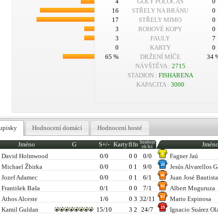
4
GÓLY POLOČAS
0
16
STŘELY NA BRÁNU
0
17
STŘELY MIMO
0
3
ROHOVÉ KOPY
0
3
FAULY
7
0
KARTY
0
65 %
DRŽENÍ MÍČE
34 
NÁVŠTĚVA :
2715
STADION :
FISHARENA
KAPACITA :
3000
upisky
Hodnocení domácí
Hodnocení hosté
Souboje
Jméno
G
S+/-
Karty
fl
fn
Jmén
ok/ko
David Holmwood
0/0
0
0
0/0
Fagner Jaú
Michael Žbirka
0/0
0
1
9/0
Jesús Alvarellos 
Jozef Adamec
0/0
0
1
6/1
Juan José Bautist
František Baša
0/1
0
0
7/1
Albert Muguruza
Athos Alceste
1/6
0
3
32/11
Mario Espinosa
Kamil Guldan
15/10
3
2
24/7
Ignacio Suárez Ol