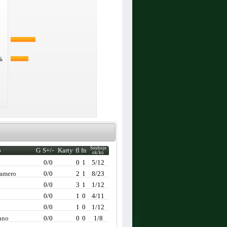
%
Souboje
o
G
S+/-
Karty
fl
fn
ok/ko
0/0
0
1
5/12
Gamero
0/0
2
1
8/23
a
0/0
3
1
1/12
0/0
1
0
4/11
0/0
1
0
1/12
ano
0/0
0
0
1/8