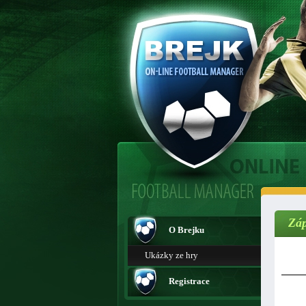
Zá
O Brejku
Ukázky ze hry
Registrace