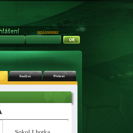
nová registrace
Analýza
Přehrát
Á
<
Sokol Lhotka