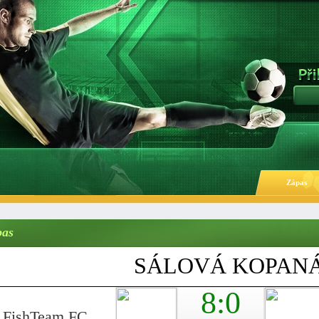
Zápas
pas
SÁLOVÁ KOPAN
8:0
FishTeam FC