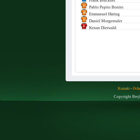
Frank Brückner
Pablo Pepito Bonito
Emmanuel Häring
Daniel Morgentaler
Kenan Dietwald
-
Kontakt
Ochr
Copyright Brej