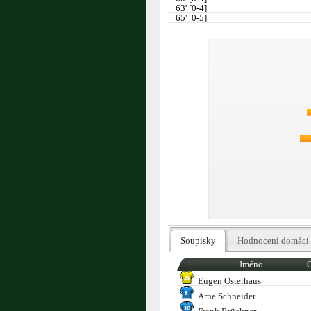
63' [0-4]
65' [0-5]
Soupisky
Hodnocení domácí
Jméno
Eugen Osterhaus
Arne Schneider