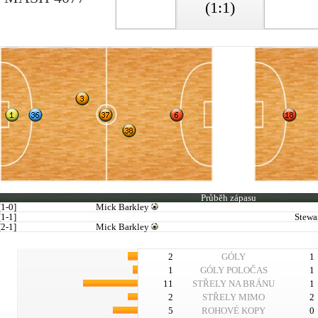
(1:1)
Průběh zápasu
[1-0]
Mick Barkley
[1-1]
Stewa
[2-1]
Mick Barkley
2
GÓLY
1
1
GÓLY POLOČAS
1
11
STŘELY NA BRÁNU
1
2
STŘELY MIMO
2
5
ROHOVÉ KOPY
0