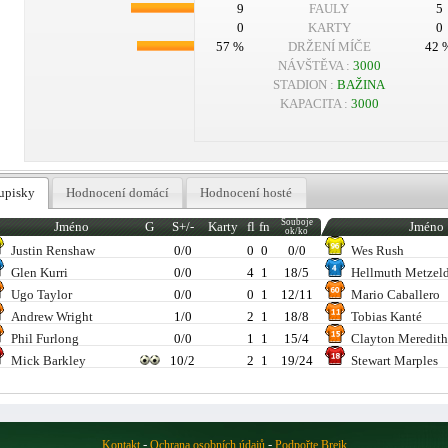
9
FAULY
5
0
KARTY
0
57 %
DRŽENÍ MÍČE
42 
NÁVŠTĚVA :
3000
STADION :
BAŽINA
KAPACITA :
3000
upisky
Hodnocení domácí
Hodnocení hosté
Souboje
Jméno
G
S+/-
Karty
fl
fn
Jméno
ok/ko
Justin Renshaw
0/0
0
0
0/0
Wes Rush
Glen Kurri
0/0
4
1
18/5
Hellmuth Metzeld
Ugo Taylor
0/0
0
1
12/11
Mario Caballero
Andrew Wright
1/0
2
1
18/8
Tobias Kanté
Phil Furlong
0/0
1
1
15/4
Clayton Meredit
Mick Barkley
10/2
2
1
19/24
Stewart Marples
-
-
Kontakt
Ochrana osobních údajů
Podpořte Brejk