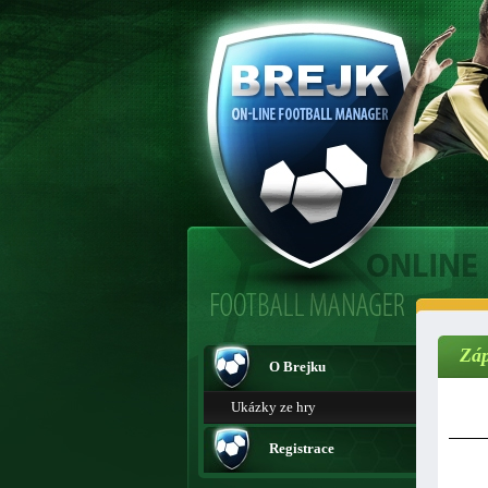
Zá
O Brejku
Ukázky ze hry
Registrace