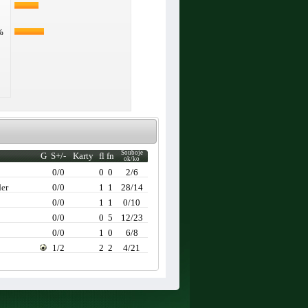
%
Souboje
G
S+/-
Karty
fl
fn
ok/ko
0/0
0
0
2/6
er
0/0
1
1
28/14
0/0
1
1
0/10
0/0
0
5
12/23
h
0/0
1
0
6/8
1/2
2
2
4/21