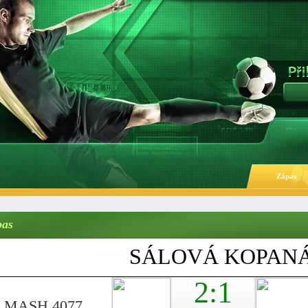
Zápas
pas
SÁLOVÁ KOPAN
2:1
MASH 4077