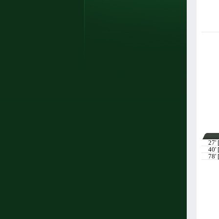
27' 
40' 
78' 