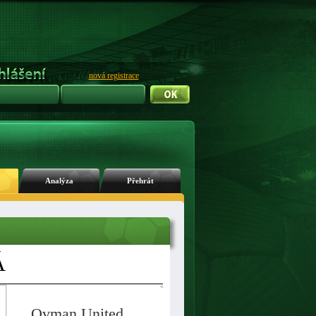
nová registrace
Analýza
Přehrát
Á
<
Ovman United