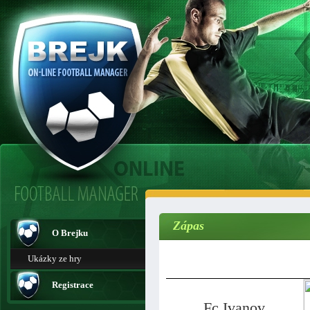
Zápas
O Brejku
Ukázky ze hry
Registrace
Fc Ivanov