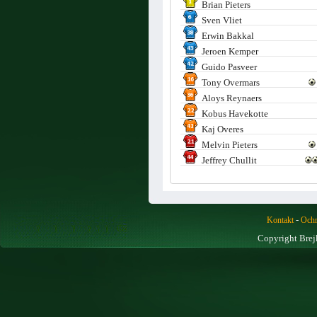
Brian Pieters
Sven Vliet
Erwin Bakkal
Jeroen Kemper
Guido Pasveer
Tony Overmars
Aloys Reynaers
Kobus Havekotte
Kaj Overes
Melvin Pieters
Jeffrey Chullit
-
Kontakt
Ochr
Copyright Brej