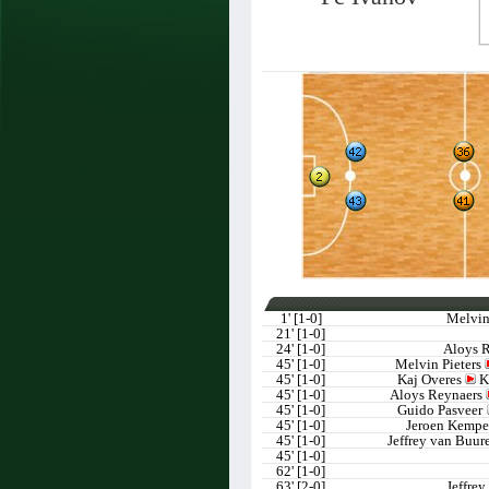
1' [1-0]
Melvin
21' [1-0]
24' [1-0]
Aloys 
45' [1-0]
Melvin Pieters
45' [1-0]
Kaj Overes
K
45' [1-0]
Aloys Reynaers
45' [1-0]
Guido Pasveer
45' [1-0]
Jeroen Kemp
45' [1-0]
Jeffrey van Buu
45' [1-0]
62' [1-0]
63' [2-0]
Jeffrey