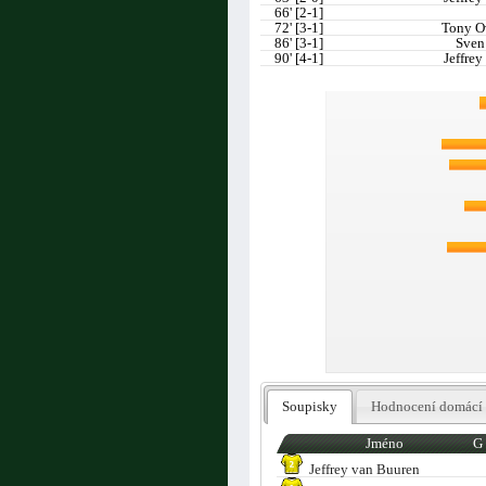
66' [2-1]
72' [3-1]
Tony O
86' [3-1]
Sven
90' [4-1]
Jeffrey
Soupisky
Hodnocení domácí
Jméno
G
Jeffrey van Buuren