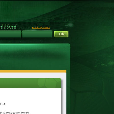
nová registrace
žitě.
ný, slavný a uznávaný