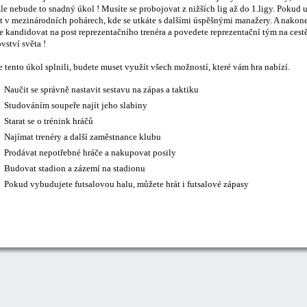
le nebude to snadný úkol ! Musíte se probojovat z nižších lig až do 1.ligy. Pokud 
t v mezinárodních pohárech, kde se utkáte s dalšími úspěšnými manažery. A nakonec
 kandidovat na post reprezentačního trenéra a povedete reprezentační tým na cestě
vství světa !
 tento úkol splnili, budete muset využít všech možností, které vám hra nabízí.
Naučit se správně nastavit sestavu na zápas a taktiku
Studováním soupeře najít jeho slabiny
Starat se o trénink hráčů
Najímat trenéry a další zaměstnance klubu
Prodávat nepotřebné hráče a nakupovat posily
Budovat stadion a zázemí na stadionu
Pokud vybudujete futsalovou halu, můžete hrát i futsalové zápasy