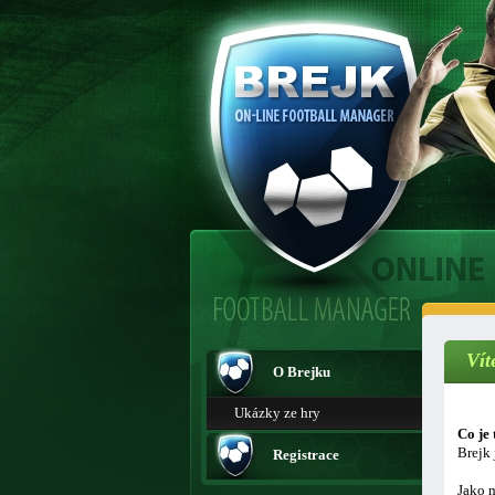
Vít
O Brejku
Ukázky ze hry
Co je 
Brejk 
Registrace
Jako m