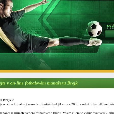
ejte v on-line fotbalovém manažeru Brejk.
to Brejk ?
je on-line fotbalový manažer. Spuštěn byl již v roce 2006, a od té doby běží nepřetr
anažer se ujímáte vedení fotbalového klubu. Vaším cílem je vybudovat velký, sil