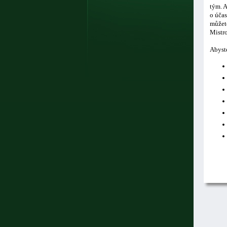
tým. A
o účas
můžete
Mistro
Abyste