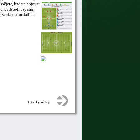
uspějete, budete bojovat
, budete-li úspěšní,
 za zlatou medailí na
Ukázky ze hry