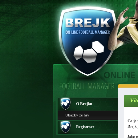
Vít
O Brejku
Ukázky ze hry
Co je 
Brejk 
Registrace
Jako m