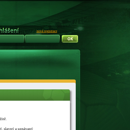
nová registrace
žitě.
ný, slavný a uznávaný