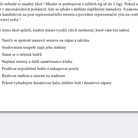
le nebude to snadný úkol ! Musíte se probojovat z nižších lig až do 1.ligy. Pokud 
t v mezinárodních pohárech, kde se utkáte s dalšími úspěšnými manažery. A nakonec
 kandidovat na post reprezentačního trenéra a povedete reprezentační tým na cestě
vství světa !
 tento úkol splnili, budete muset využít všech možností, které vám hra nabízí.
Naučit se správně nastavit sestavu na zápas a taktiku
Studováním soupeře najít jeho slabiny
Starat se o trénink hráčů
Najímat trenéry a další zaměstnance klubu
Prodávat nepotřebné hráče a nakupovat posily
Budovat stadion a zázemí na stadionu
Pokud vybudujete futsalovou halu, můžete hrát i futsalové zápasy