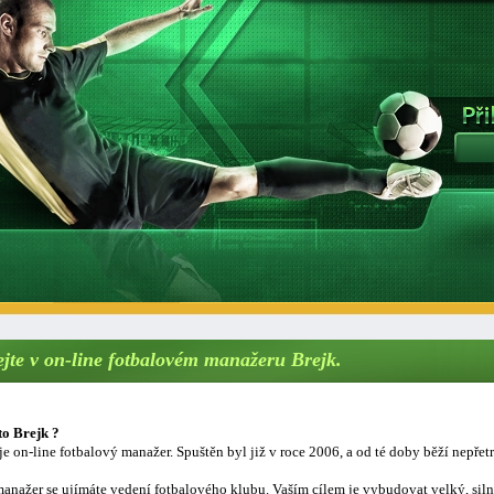
ejte v on-line fotbalovém manažeru Brejk.
to Brejk ?
je on-line fotbalový manažer. Spuštěn byl již v roce 2006, a od té doby běží nepřetr
anažer se ujímáte vedení fotbalového klubu. Vaším cílem je vybudovat velký, sil