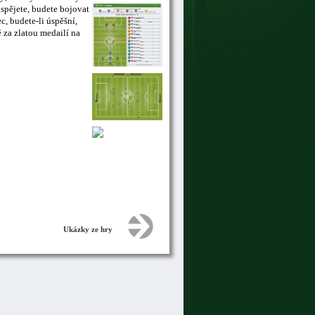
uspějete, budete bojovat
, budete-li úspěšní,
 za zlatou medailí na
Ukázky ze hry