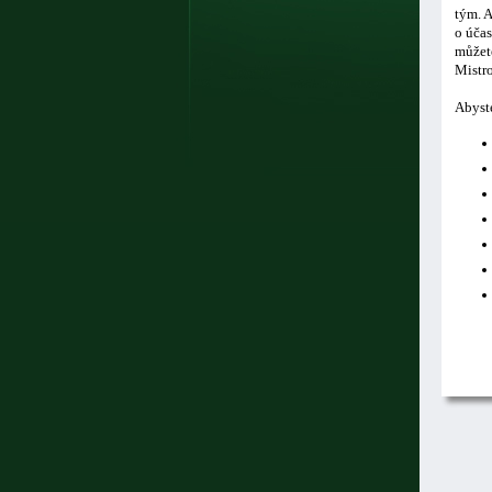
tým. A
o účas
můžete
Mistro
Abyste