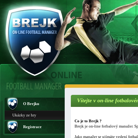
Vítejte v on-line fotbalo
O Brejku
Ukázky ze hry
Co je to Brejk ?
Brejk je on-line fotbalový manažer. Sp
Registrace
Jako manažer se ujímáte vedení fotba