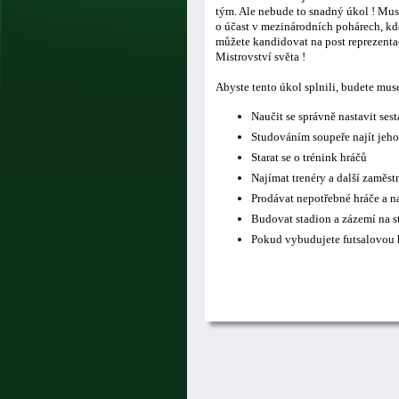
tým. Ale nebude to snadný úkol ! Musí
o účast v mezinárodních pohárech, kde
můžete kandidovat na post reprezentač
Mistrovství světa !
Abyste tento úkol splnili, budete mus
Naučit se správně nastavit ses
Studováním soupeře najít jeho
Starat se o trénink hráčů
Najímat trenéry a další zaměs
Prodávat nepotřebné hráče a n
Budovat stadion a zázemí na s
Pokud vybudujete futsalovou h