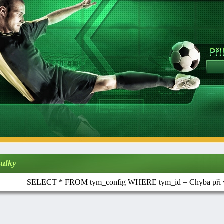
ulky
SELECT * FROM tym_config WHERE tym_id = Chyba při vy