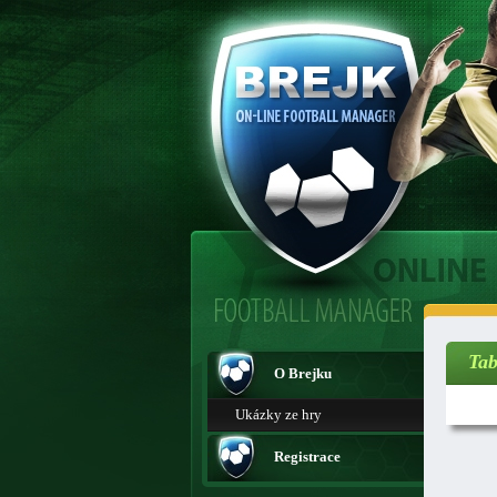
Tab
O Brejku
Ukázky ze hry
Registrace