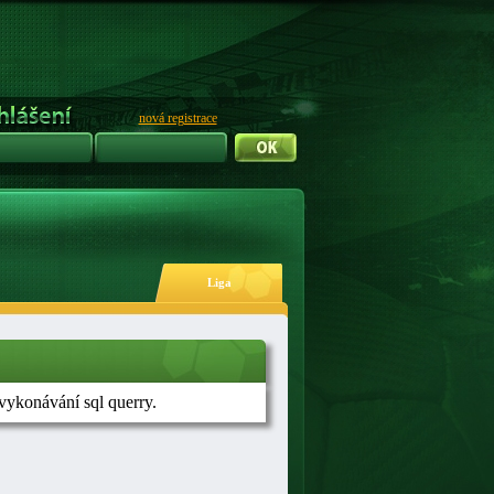
nová registrace
Liga
konávání sql querry.