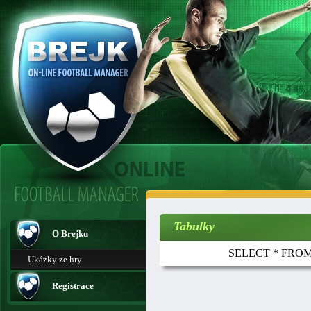
Tabulky
O Brejku
SELECT * FROM t
Ukázky ze hry
Registrace