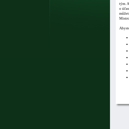
tým. A
o účas
můžete
Mistro
Abyste