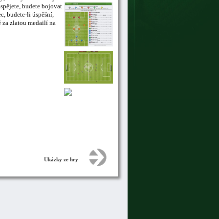
uspějete, budete bojovat
, budete-li úspěšní,
 za zlatou medailí na
Ukázky ze hry