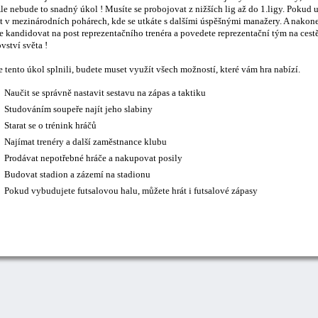
le nebude to snadný úkol ! Musíte se probojovat z nižších lig až do 1.ligy. Pokud 
t v mezinárodních pohárech, kde se utkáte s dalšími úspěšnými manažery. A nakonec
 kandidovat na post reprezentačního trenéra a povedete reprezentační tým na cestě
vství světa !
 tento úkol splnili, budete muset využít všech možností, které vám hra nabízí.
Naučit se správně nastavit sestavu na zápas a taktiku
Studováním soupeře najít jeho slabiny
Starat se o trénink hráčů
Najímat trenéry a další zaměstnance klubu
Prodávat nepotřebné hráče a nakupovat posily
Budovat stadion a zázemí na stadionu
Pokud vybudujete futsalovou halu, můžete hrát i futsalové zápasy