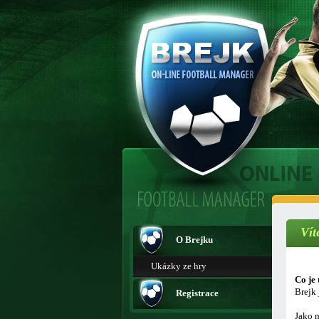
Vít
O Brejku
Ukázky ze hry
Co je 
Brejk 
Registrace
Jako m