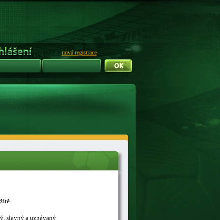
nová registrace
žitě.
ný, slavný a uznávaný