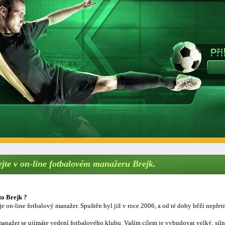
ejte v on-line fotbalovém manažeru Brejk.
to Brejk ?
je on-line fotbalový manažer. Spuštěn byl již v roce 2006, a od té doby běží nepřetr
anažer se ujímáte vedení fotbalového klubu. Vaším cílem je vybudovat velký, sil