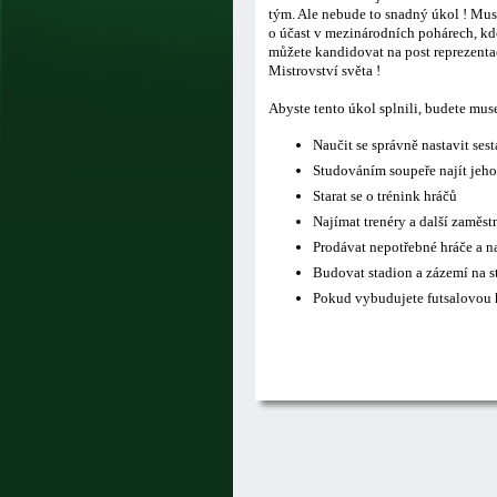
tým. Ale nebude to snadný úkol ! Musí
o účast v mezinárodních pohárech, kde
můžete kandidovat na post reprezentač
Mistrovství světa !
Abyste tento úkol splnili, budete mus
Naučit se správně nastavit ses
Studováním soupeře najít jeho
Starat se o trénink hráčů
Najímat trenéry a další zaměs
Prodávat nepotřebné hráče a n
Budovat stadion a zázemí na s
Pokud vybudujete futsalovou h