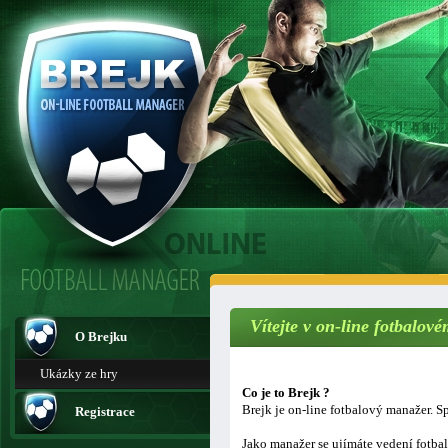
Vítejte v on-line fotbalo
O Brejku
Ukázky ze hry
Co je to Brejk ?
Brejk je on-line fotbalový manažer. Sp
Registrace
Jako manažer se ujímáte vedení fotba