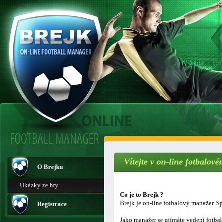
Vítejte v on-line fotbalo
O Brejku
Ukázky ze hry
Co je to Brejk ?
Brejk je on-line fotbalový manažer. Sp
Registrace
Jako manažer se ujímáte vedení fotba