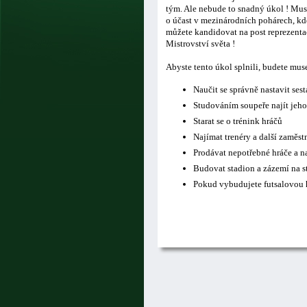
tým. Ale nebude to snadný úkol ! Musí
o účast v mezinárodních pohárech, kde
můžete kandidovat na post reprezentač
Mistrovství světa !
Abyste tento úkol splnili, budete mus
Naučit se správně nastavit ses
Studováním soupeře najít jeho
Starat se o trénink hráčů
Najímat trenéry a další zaměs
Prodávat nepotřebné hráče a n
Budovat stadion a zázemí na s
Pokud vybudujete futsalovou h