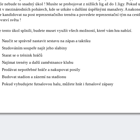
le nebude to snadný úkol ! Musíte se probojovat z nižších lig až do 1.ligy. Pokud 
t v mezinárodních pohárech, kde se utkáte s dalšími úspěšnými manažery. A nakonec
 kandidovat na post reprezentačního trenéra a povedete reprezentační tým na cestě
vství světa !
 tento úkol splnili, budete muset využít všech možností, které vám hra nabízí.
Naučit se správně nastavit sestavu na zápas a taktiku
Studováním soupeře najít jeho slabiny
Starat se o trénink hráčů
Najímat trenéry a další zaměstnance klubu
Prodávat nepotřebné hráče a nakupovat posily
Budovat stadion a zázemí na stadionu
Pokud vybudujete futsalovou halu, můžete hrát i futsalové zápasy