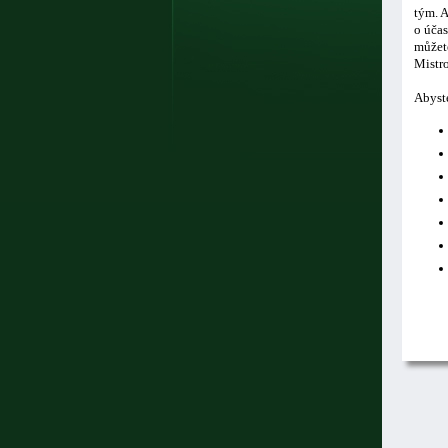
tým. A
o účas
můžete
Mistro
Abyste