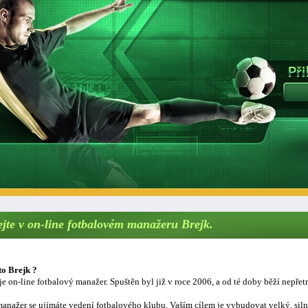
ejte v on-line fotbalovém manažeru Brejk.
to Brejk ?
je on-line fotbalový manažer. Spuštěn byl již v roce 2006, a od té doby běží nepřetr
anažer se ujímáte vedení fotbalového klubu. Vaším cílem je vybudovat velký, sil