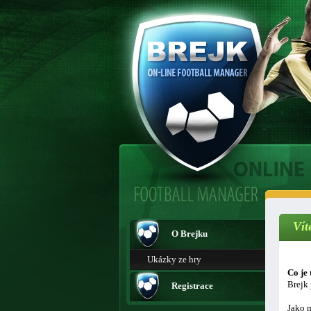
Vít
O Brejku
Ukázky ze hry
Co je 
Brejk 
Registrace
Jako m