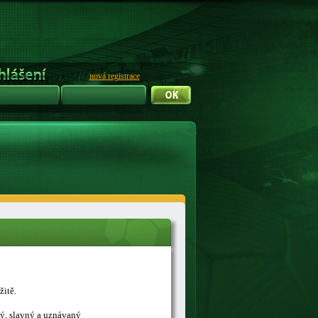
nová registrace
žitě.
ný, slavný a uznávaný