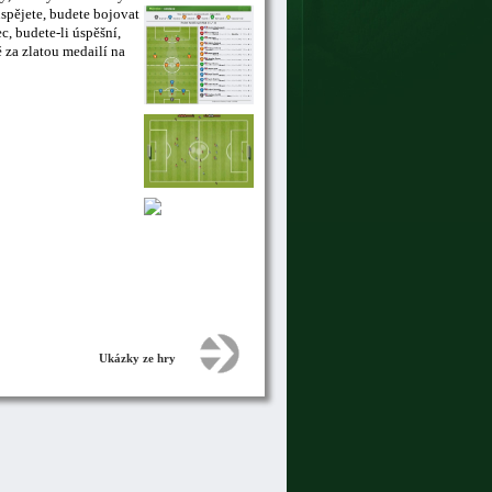
uspějete, budete bojovat
, budete-li úspěšní,
 za zlatou medailí na
Ukázky ze hry