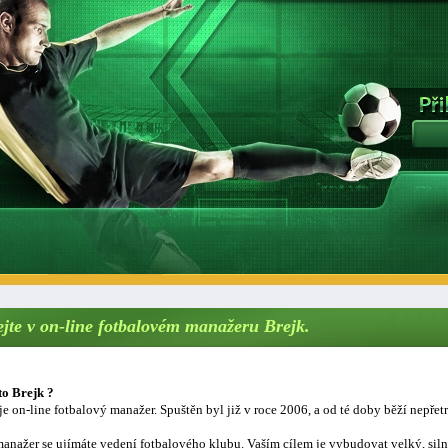
ejte v on-line fotbalovém manažeru Brejk.
to Brejk ?
je on-line fotbalový manažer. Spuštěn byl již v roce 2006, a od té doby běží nepřetr
anažer se ujímáte vedení fotbalového klubu. Vaším cílem je vybudovat velký, sil