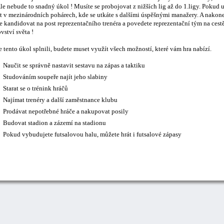
le nebude to snadný úkol ! Musíte se probojovat z nižších lig až do 1.ligy. Pokud 
t v mezinárodních pohárech, kde se utkáte s dalšími úspěšnými manažery. A nakonec
 kandidovat na post reprezentačního trenéra a povedete reprezentační tým na cestě
vství světa !
 tento úkol splnili, budete muset využít všech možností, které vám hra nabízí.
Naučit se správně nastavit sestavu na zápas a taktiku
Studováním soupeře najít jeho slabiny
Starat se o trénink hráčů
Najímat trenéry a další zaměstnance klubu
Prodávat nepotřebné hráče a nakupovat posily
Budovat stadion a zázemí na stadionu
Pokud vybudujete futsalovou halu, můžete hrát i futsalové zápasy