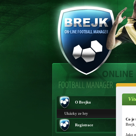
Vít
O Brejku
Ukázky ze hry
Co je 
Brejk 
Registrace
Jako m