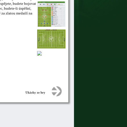
uspějete, budete bojovat
, budete-li úspěšní,
 za zlatou medailí na
Ukázky ze hry