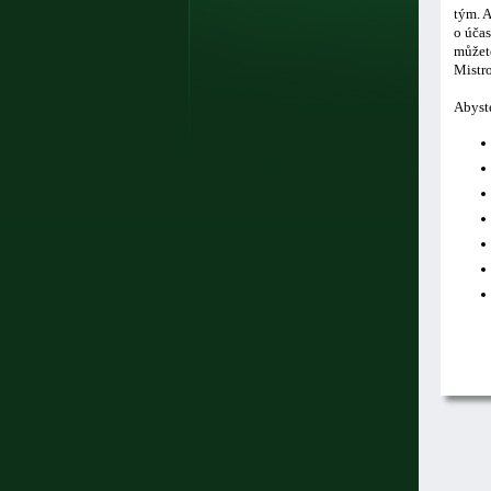
tým. A
o účas
můžete
Mistro
Abyste