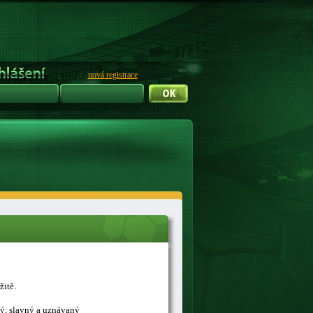
nová registrace
žitě.
ný, slavný a uznávaný