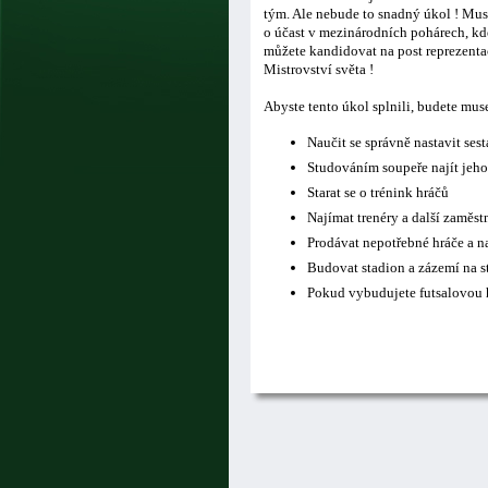
tým. Ale nebude to snadný úkol ! Musí
o účast v mezinárodních pohárech, kde
můžete kandidovat na post reprezentač
Mistrovství světa !
Abyste tento úkol splnili, budete mus
Naučit se správně nastavit ses
Studováním soupeře najít jeho
Starat se o trénink hráčů
Najímat trenéry a další zaměs
Prodávat nepotřebné hráče a n
Budovat stadion a zázemí na s
Pokud vybudujete futsalovou h