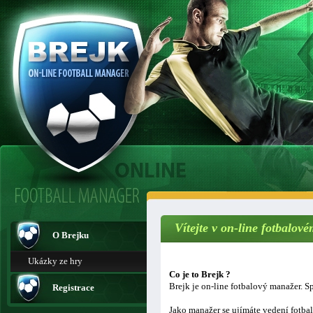
Vítejte v on-line fotbalo
O Brejku
Ukázky ze hry
Co je to Brejk ?
Brejk je on-line fotbalový manažer. Sp
Registrace
Jako manažer se ujímáte vedení fotba