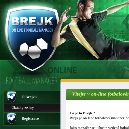
Vítejte v on-line fotbalo
O Brejku
Ukázky ze hry
Co je to Brejk ?
Brejk je on-line fotbalový manažer. Sp
Registrace
Jako manažer se ujímáte vedení fotba