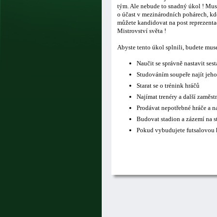
tým. Ale nebude to snadný úkol ! Musí
o účast v mezinárodních pohárech, kde
můžete kandidovat na post reprezentač
Mistrovství světa !
Abyste tento úkol splnili, budete mus
Naučit se správně nastavit ses
Studováním soupeře najít jeho
Starat se o trénink hráčů
Najímat trenéry a další zaměs
Prodávat nepotřebné hráče a n
Budovat stadion a zázemí na s
Pokud vybudujete futsalovou h