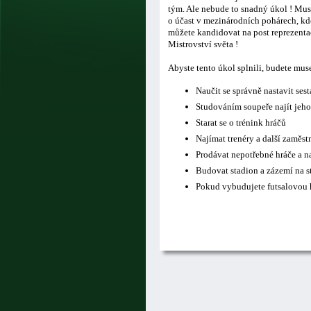
tým. Ale nebude to snadný úkol ! Musí
o účast v mezinárodních pohárech, kde
můžete kandidovat na post reprezentač
Mistrovství světa !
Abyste tento úkol splnili, budete mus
Naučit se správně nastavit ses
Studováním soupeře najít jeho
Starat se o trénink hráčů
Najímat trenéry a další zaměs
Prodávat nepotřebné hráče a n
Budovat stadion a zázemí na s
Pokud vybudujete futsalovou h