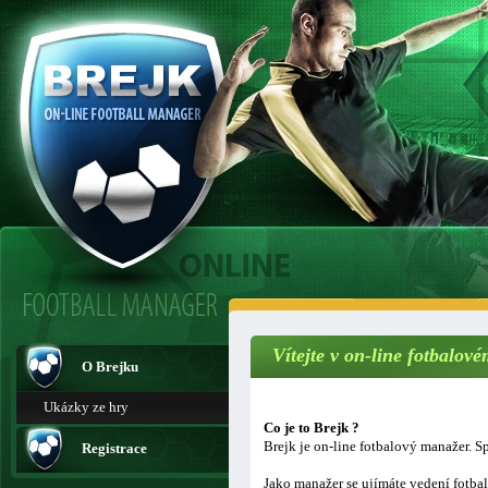
Vítejte v on-line fotbalo
O Brejku
Ukázky ze hry
Co je to Brejk ?
Brejk je on-line fotbalový manažer. Sp
Registrace
Jako manažer se ujímáte vedení fotba