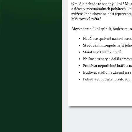
tým. Ale nebude to snadný úkol ! Musí
o účast v mezinárodních pohárech, kde
můžete kandidovat na post reprezentač
Mistrovství světa !
Abyste tento úkol splnili, budete mus
Naučit se správně nastavit ses
Studováním soupeře najít jeho
Starat se o trénink hráčů
Najímat trenéry a další zaměs
Prodávat nepotřebné hráče a n
Budovat stadion a zázemí na s
Pokud vybudujete futsalovou h