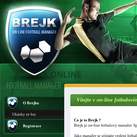
Vítejte v on-line fotbalo
O Brejku
Ukázky ze hry
Co je to Brejk ?
Brejk je on-line fotbalový manažer. Sp
Registrace
Jako manažer se ujímáte vedení fotba