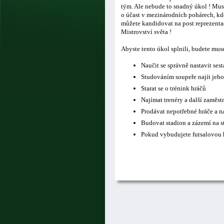
tým. Ale nebude to snadný úkol ! Musí
o účast v mezinárodních pohárech, kde
můžete kandidovat na post reprezentač
Mistrovství světa !
Abyste tento úkol splnili, budete mus
Naučit se správně nastavit ses
Studováním soupeře najít jeho
Starat se o trénink hráčů
Najímat trenéry a další zaměs
Prodávat nepotřebné hráče a n
Budovat stadion a zázemí na s
Pokud vybudujete futsalovou h