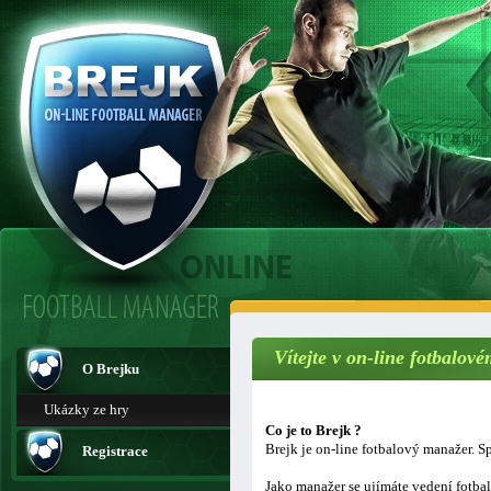
Vítejte v on-line fotbalo
O Brejku
Ukázky ze hry
Co je to Brejk ?
Brejk je on-line fotbalový manažer. Sp
Registrace
Jako manažer se ujímáte vedení fotba