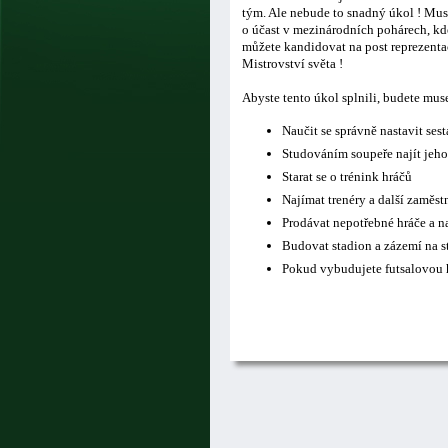
tým. Ale nebude to snadný úkol ! Musí
o účast v mezinárodních pohárech, kde
můžete kandidovat na post reprezentač
Mistrovství světa !
Abyste tento úkol splnili, budete mus
Naučit se správně nastavit ses
Studováním soupeře najít jeho
Starat se o trénink hráčů
Najímat trenéry a další zaměs
Prodávat nepotřebné hráče a n
Budovat stadion a zázemí na s
Pokud vybudujete futsalovou h