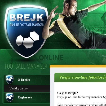
Vítejte v on-line fotbalo
O Brejku
Ukázky ze hry
Co je to Brejk ?
Brejk je on-line fotbalový manažer. Sp
Registrace
Jako manažer se ujímáte vedení fotba