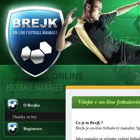
Vítejte v on-line fotbalo
O Brejku
Ukázky ze hry
Co je to Brejk ?
Brejk je on-line fotbalový manažer. Sp
Registrace
Jako manažer se ujímáte vedení fotba