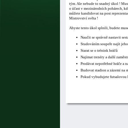
tým. Ale nebude to snadný úkol ! Musí
o účast v mezinárodních pohárech, kde
můžete kandidovat na post reprezentač
Mistrovství světa !
Abyste tento úkol splnili, budete mus
Naučit se správně nastavit ses
Studováním soupeře najít jeho
Starat se o trénink hráčů
Najímat trenéry a další zaměs
Prodávat nepotřebné hráče a n
Budovat stadion a zázemí na s
Pokud vybudujete futsalovou h