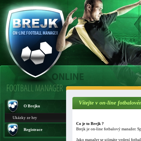
Vítejte v on-line fotbalo
O Brejku
Ukázky ze hry
Co je to Brejk ?
Brejk je on-line fotbalový manažer. Sp
Registrace
Jako manažer se ujímáte vedení fotba