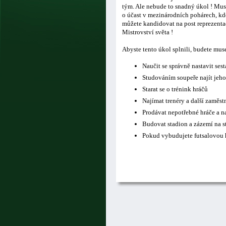
tým. Ale nebude to snadný úkol ! Musí
o účast v mezinárodních pohárech, kde
můžete kandidovat na post reprezentač
Mistrovství světa !
Abyste tento úkol splnili, budete mus
Naučit se správně nastavit ses
Studováním soupeře najít jeho
Starat se o trénink hráčů
Najímat trenéry a další zaměs
Prodávat nepotřebné hráče a n
Budovat stadion a zázemí na s
Pokud vybudujete futsalovou h