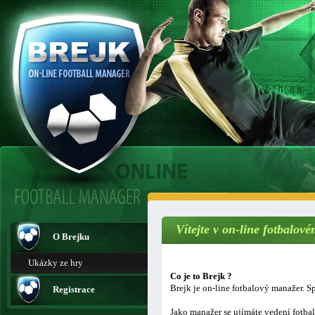
Vítejte v on-line fotbalo
O Brejku
Ukázky ze hry
Co je to Brejk ?
Brejk je on-line fotbalový manažer. Sp
Registrace
Jako manažer se ujímáte vedení fotba