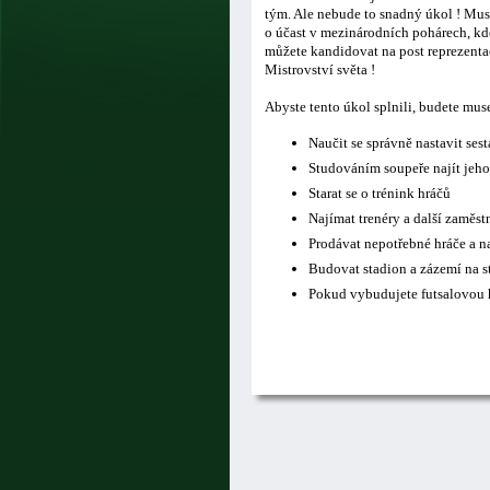
tým. Ale nebude to snadný úkol ! Musí
o účast v mezinárodních pohárech, kde
můžete kandidovat na post reprezentač
Mistrovství světa !
Abyste tento úkol splnili, budete mus
Naučit se správně nastavit ses
Studováním soupeře najít jeho
Starat se o trénink hráčů
Najímat trenéry a další zaměs
Prodávat nepotřebné hráče a n
Budovat stadion a zázemí na s
Pokud vybudujete futsalovou h