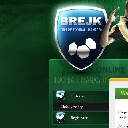
Vít
O Brejku
Ukázky ze hry
Co je 
Brejk 
Registrace
Jako m