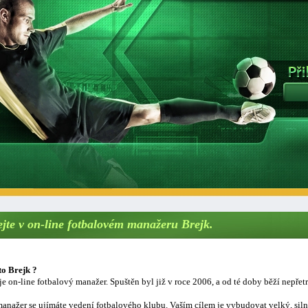
ejte v on-line fotbalovém manažeru Brejk.
to Brejk ?
je on-line fotbalový manažer. Spuštěn byl již v roce 2006, a od té doby běží nepřetr
anažer se ujímáte vedení fotbalového klubu. Vaším cílem je vybudovat velký, sil