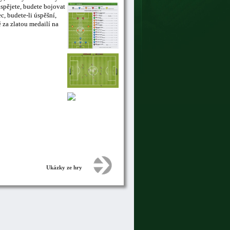
uspějete, budete bojovat
, budete-li úspěšní,
 za zlatou medailí na
Ukázky ze hry