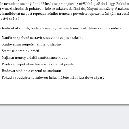
le nebude to snadný úkol ! Musíte se probojovat z nižších lig až do 1.ligy. Pokud 
t v mezinárodních pohárech, kde se utkáte s dalšími úspěšnými manažery. A nakonec
 kandidovat na post reprezentačního trenéra a povedete reprezentační tým na cestě
vství světa !
 tento úkol splnili, budete muset využít všech možností, které vám hra nabízí.
Naučit se správně nastavit sestavu na zápas a taktiku
Studováním soupeře najít jeho slabiny
Starat se o trénink hráčů
Najímat trenéry a další zaměstnance klubu
Prodávat nepotřebné hráče a nakupovat posily
Budovat stadion a zázemí na stadionu
Pokud vybudujete futsalovou halu, můžete hrát i futsalové zápasy