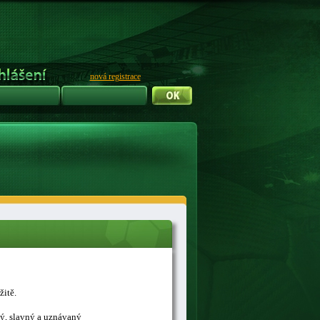
nová registrace
žitě.
ný, slavný a uznávaný