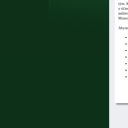
tým. A
o účas
můžete
Mistro
Abyste