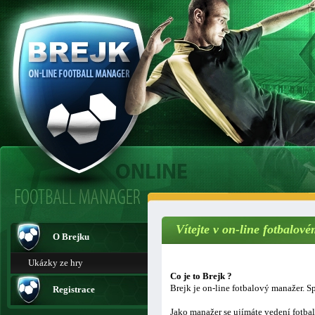
Vítejte v on-line fotbalo
O Brejku
Ukázky ze hry
Co je to Brejk ?
Brejk je on-line fotbalový manažer. Sp
Registrace
Jako manažer se ujímáte vedení fotba