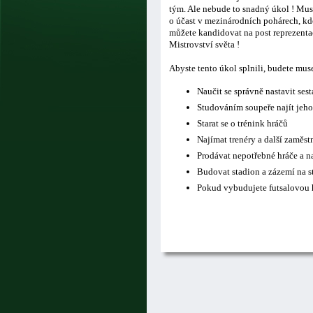
tým. Ale nebude to snadný úkol ! Musí
o účast v mezinárodních pohárech, kde
můžete kandidovat na post reprezentač
Mistrovství světa !
Abyste tento úkol splnili, budete mus
Naučit se správně nastavit ses
Studováním soupeře najít jeho
Starat se o trénink hráčů
Najímat trenéry a další zaměs
Prodávat nepotřebné hráče a n
Budovat stadion a zázemí na s
Pokud vybudujete futsalovou h