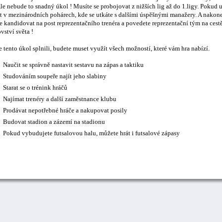
le nebude to snadný úkol ! Musíte se probojovat z nižších lig až do 1.ligy. Pokud 
t v mezinárodních pohárech, kde se utkáte s dalšími úspěšnými manažery. A nakonec
 kandidovat na post reprezentačního trenéra a povedete reprezentační tým na cestě
vství světa !
 tento úkol splnili, budete muset využít všech možností, které vám hra nabízí.
Naučit se správně nastavit sestavu na zápas a taktiku
Studováním soupeře najít jeho slabiny
Starat se o trénink hráčů
Najímat trenéry a další zaměstnance klubu
Prodávat nepotřebné hráče a nakupovat posily
Budovat stadion a zázemí na stadionu
Pokud vybudujete futsalovou halu, můžete hrát i futsalové zápasy