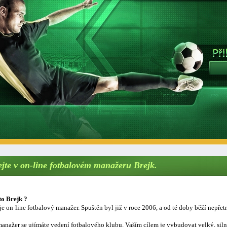
ejte v on-line fotbalovém manažeru Brejk.
to Brejk ?
je on-line fotbalový manažer. Spuštěn byl již v roce 2006, a od té doby běží nepřetr
anažer se ujímáte vedení fotbalového klubu. Vaším cílem je vybudovat velký, sil