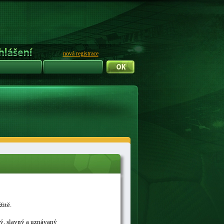
nová registrace
žitě.
ný, slavný a uznávaný