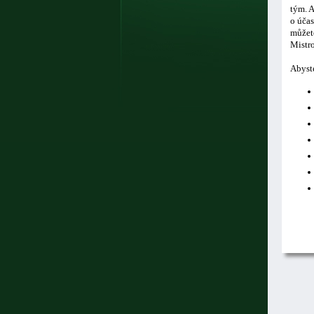
tým. A
o účas
můžete
Mistro
Abyste