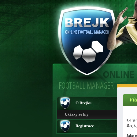
Vít
O Brejku
Ukázky ze hry
Co je 
Brejk 
Registrace
Jako m