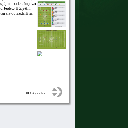
uspějete, budete bojovat
, budete-li úspěšní,
 za zlatou medailí na
Ukázky ze hry