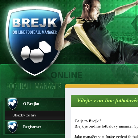
Vítejte v on-line fotbalo
O Brejku
Ukázky ze hry
Co je to Brejk ?
Brejk je on-line fotbalový manažer. Sp
Registrace
Jako manažer se ujímáte vedení fotba