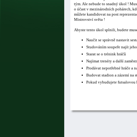
tým. Ale nebude to snadný úkol ! Musí
o účast v mezinárodních pohárech, kde
můžete kandidovat na post reprezentač
Mistrovství světa !
Abyste tento úkol splnili, budete mus
Naučit se správně nastavit ses
Studováním soupeře najít jeho
Starat se o trénink hráčů
Najímat trenéry a další zaměs
Prodávat nepotřebné hráče a n
Budovat stadion a zázemí na s
Pokud vybudujete futsalovou h